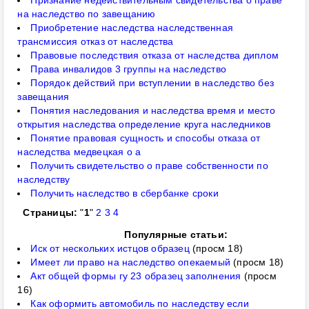
Признание недействительным свидетельства о праве
на наследство по завещанию
Приобретение наследства наследственная
трансмиссия отказ от наследства
Правовые последствия отказа от наследства диплом
Права инвалидов 3 группы на наследство
Порядок действий при вступлении в наследство без
завещания
Понятия наследования и наследства время и место
открытия наследства определение круга наследников
Понятие правовая сущность и способы отказа от
наследства медвецкая о а
Получить свидетельство о праве собственности по
наследству
Получить наследство в сбербанке сроки
Страницы:
"
1
"
2
3
4
Популярные статьи:
Иск от нескольких истцов образец
(просм 18)
Имеет ли право на наследство опекаемый
(просм 18)
Акт общей формы гу 23 образец заполнения
(просм
16)
Как оформить автомобиль по наследству если