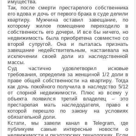
имущества.
Так, после смерти престарелого собственника
его вдова и дочь от первого брака в суде делили
квартиру. Мужчина оставил завещание, по
которому жилое помещение переходило в
собственность его дочери. И все бы ничего, но
недвижимость была приобретена совместно со
второй супругой. Она и пыталась признать
завещание недействительным, настаивала на
исключении своей доли из наследственной
массы.
Суд частично удовлетворил исковые
требования, определив за женщиной 1/2 доли в
праве общей собственности на квартиру. Тогда
как дочь покойного получила в наследство 5/12
от спорной недвижимости. Плюс ко всему у
объекта появился третий владелец – это
престарелая мать наследодателя, право к
которой перешло по закону на условиях
обязательной доли.
Кстати, мы завели канал в Telegram, где
публикуем самые интересные новости о
недвижимости и риэлторских технологиях. Если