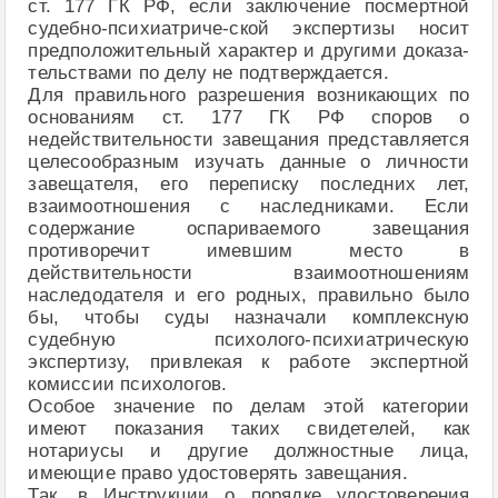
ст. 177 ГК РФ, если заключение посмертной
судебно-психиатриче-ской экспертизы носит
предположительный характер и другими доказа-
тельствами по делу не подтверждается.
Для правильного разрешения возникающих по
основаниям ст. 177 ГК РФ споров о
недействительности завещания представляется
целесообразным изучать данные о личности
завещателя, его переписку последних лет,
взаимоотношения с наследниками. Если
содержание оспариваемого завещания
противоречит имевшим место в
действительности взаимоотношениям
наследодателя и его родных, правильно было
бы, чтобы суды назначали комплексную
судебную психолого-психиатрическую
экспертизу, привлекая к работе экспертной
комиссии психологов.
Особое значение по делам этой категории
имеют показания таких свидетелей, как
нотариусы и другие должностные лица,
имеющие право удостоверять завещания.
Так, в Инструкции о порядке удостоверения