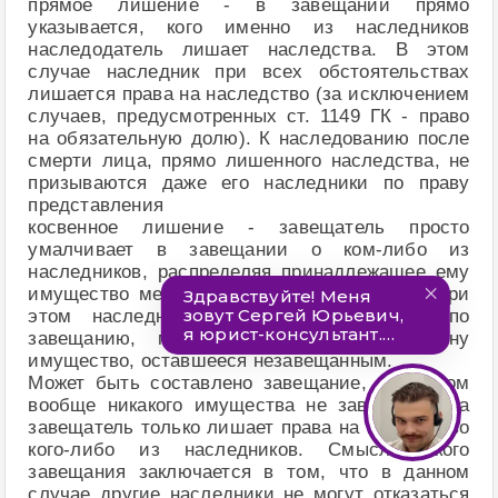
прямое лишение - в завещании прямо
указывается, кого именно из наследников
наследодатель лишает наследства. В этом
случае наследник при всех обстоятельствах
лишается права на наследство (за исключением
случаев, предусмотренных ст. 1149 ГК - право
на обязательную долю). К наследованию после
смерти лица, прямо лишенного наследства, не
призываются даже его наследники по праву
представления
косвенное лишение - завещатель просто
умалчивает в завещании о ком-либо из
наследников, распределяя принадлежащее ему
имущество между другими наследниками. При
этом наследник, лишенный наследства по
завещанию, может наследовать по закону
имущество, оставшееся незавещанным.
Может быть составлено завещание, в котором
вообще никакого имущества не завещается, а
завещатель только лишает права на наследство
кого-либо из наследников. Смысл такого
завещания заключается в том, что в данном
случае другие наследники не могут отказаться