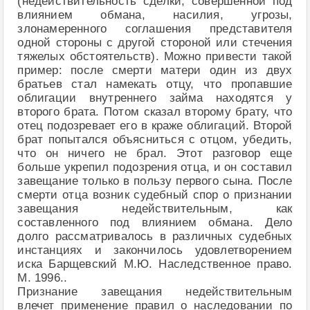
(недействительность сделки, совершенной под
влиянием обмана, насилия, угрозы,
злонамеренного соглашения представителя
одной стороны с другой стороной или стечения
тяжелых обстоятельств). Можно привести такой
пример: после смерти матери один из двух
братьев стал намекать отцу, что пропавшие
облигации внутреннего займа находятся у
второго брата. Потом сказал второму брату, что
отец подозревает его в краже облигаций. Второй
брат попытался объясниться с отцом, убедить,
что он ничего не брал. Этот разговор еще
больше укрепил подозрения отца, и он составил
завещание только в пользу первого сына. После
смерти отца возник судебный спор о признании
завещания недействительным, как
составленного под влиянием обмана. Дело
долго рассматривалось в различных судебных
инстанциях и закончилось удовлетворением
иска Барщевский М.Ю. Наследственное право.
М. 1996..
Признание завещания недействительным
влечет применение правил о наследовании по