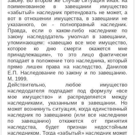
закону. Во втором же случае ситуация иная: на
поименованное в завещании имущество
«забытый» наследник претендовать не может, а
вот в отношении имущества, в завещании не
указанного, он - полноправный наследник.
Правда, если о каком-либо наследнике по
закону наследодатель умолчал в завещании,
упоминающем: «завещаю все мое имущество,
которое ко дню смерти окажется мне
принадлежащим», то это лицо фактически
попадает в положение того наследника, который
прямо лишен права на наследство. Данилов
Е.П. Наследование по закону и по завещанию.
М. 1999.
Действительно, любое имущество
наследодателя подпадает под формулу «все
мое имущество» и распределяется между
наследниками, указанными в завещании. Но
может возникнуть ситуация, когда единственный
наследник по завещанию (или все наследники
по завещанию) откажется от принятия
наследства, будет признан недостойным
наследником. Тогда «забытый» наследник может