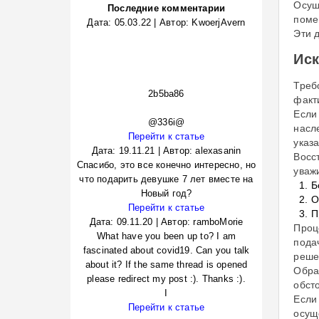
Осущ
Последние комментарии
поме
Дата:
05.03.22
|
Автор:
KwoerjAvern
Эти 
Иск
Треб
2b5ba86
факт
Если
@336i@
насл
Перейти к статье
указ
Дата:
19.11.21
|
Автор:
alexasanin
Восс
Спасибо, это все конечно интересно, но
уваж
что подарить девушке 7 лет вместе на
Б
Новый год?
О
Перейти к статье
П
Дата:
09.11.20
|
Автор:
ramboMorie
Проц
What have you been up to? I am
пода
fascinated about covid19. Can you talk
реше
about it? If the same thread is opened
Обра
please redirect my post :). Thanks :).
обсто
I
Если
Перейти к статье
осу