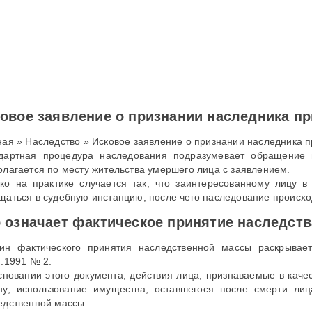
овое заявление о признании наследника п
ная » Наследство » Исковое заявление о признании наследника 
дартная процедура наследования подразумевает обращение н
олагается по месту жительства умершего лица с заявлением.
ко на практике случается так, что заинтересованному лицу 
щаться в судебную инстанцию, после чего наследование происхо
 означает фактическое принятие наследств
ин фактического принятия наследственной массы раскрывае
4.1991 № 2.
сновании этого документа, действия лица, признаваемые в каче
ну, использование имущества, оставшегося после смерти лиц
едственной массы.