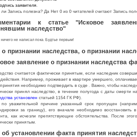
одпись заявителя.
 ли Запись полезна? Да Нет 0 из 0 читателей считают Запись пол
мментарии к статье "Исковое заявле
инявшим наследство"
 ничего не написал пока. Будтье первым!
 о признании наследства, о признании нас
овое заявление о признании наследства ф
едство считается фактически принятым, если наследник соверш
 действия. Например, проживает в квартире умершего, оплачивает
 принятия необходимо подтвердить в суде . Важно, чтобы наследн
ически принял наследство, в течение полугода с даты смерти 
едства установлен
статьей 1154 ГК РФ).
 по уважительной причине указанный срок пропущен (наприм
ндировки за границу), его вначале необходимо восстановить в
нта, как исчезли препятствующие обстоятельства. После этог
ически принятым.
 об установлении факта принятия наследст