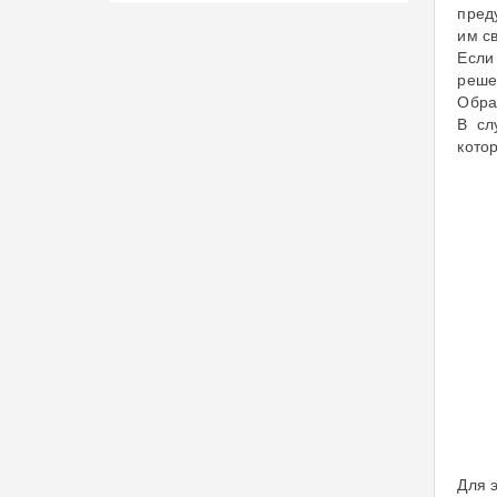
пред
им с
Если
реше
Обра
В сл
кото
Для 