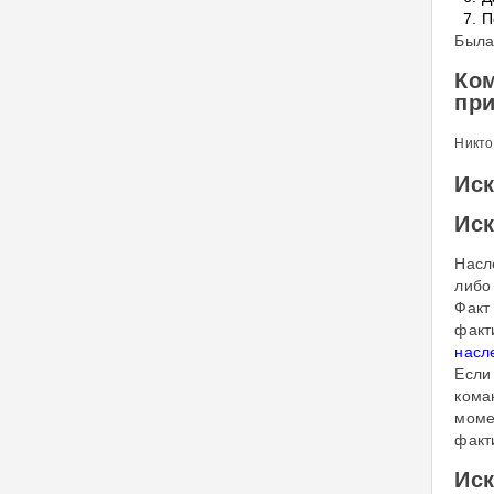
П
Была
Ко
пр
Никто
Иск
Иск
Насл
либо
Факт
факт
насл
Если
кома
моме
факт
Иск