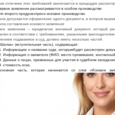
ым отличием этих требований заключается в процедуре рассмотр
ервое заявление рассматривается в особом производстве
ля второго предусмотрено исковое производство.
ном допускается оформление одного документа, в котором выраж
ила составления искового заявления
вое заявление – юридически значимый документ, который рас
авлен в соответствии с требованиями, указанными законодателем
лением подаваемое в суд, должно иметь несколько частей:
 Шапка» (вступительная часть), содержащая:
Информацию о названии суда, которымбудет рассмотрен доку
Информация о заявителе (ФИО, место проживания, контактны
Данные о лицах, призванных для участия в судебном заседани
стоимость иска.
сновная часть, которая начинается со слов «Исковое за