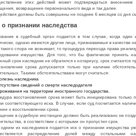
ествление этих действий может подтверждаться внесением
щения, возвращение первоначального вида и так далее.
действия должны быть совершены не позднее 6 месяцев со дня с
 о признании наследства
ование в судебный орган подается в том случае, когда один
ически, однако имеются другие лица, признаваемые в качестве на
 такого спора не возникает, то процедура перехода права реализ
едовании имущества. Для того, что бы фактически принять на
анный срок наследник не обратился к нотариусу, срок считается
тановление срока допускается только при наличии обстоятель
ительных. Такими обстоятельствами могут считаться:
олезнь наследника
тсутствие сведений о смерти наследодателя
роживания на территории иностранного государства.
едура восстановления срока может быть инициирована только 
чи соответствующего иска. В случае, если суд посчитается нали
ние о восстановлении срока.
щение в судебную инстанцию должно быть реализовано не поздне
ятельства, в соответствии с которыми он пропустил срок.
 одним из наследников подается иск о признании имущества у
ществляется распределение долей между остальными на