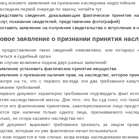
зец искового заявления на признание наследника недостойным.
аследник первой очереди по закону, читайте тут.
редставить сведения, доказывающие фактическое принятие на
слуг, показание свидетелей, представление фотографий)
оставить заявление на получение свидетельства о вступление в 
овое заявление о признании принятия нас
 предоставление таких сведений невозможно, или нотариус 
титься в судебный орган.
ом случае возможна подача двух разных заявлений:
аявление установить фактическое принятие имущества
аявление о признание наличия прав, на наследство, которое при
мотря на то, что с первого взгляда эти два требования кажут
ржании требований.
первого документ характерно требование подтвердить факт исп
ятия наследственной массы. Для того, что бы суд счел, что та
ется его фактическим принятием, заинтересованное лицо предста
ются при наличии только одного лица, признаваемого насле
олько, но спора касаемо наследства нет.
ой документ выражает требование признать за лицом прав
едства, которым он уже фактически начал пользоваться.
е иски подаются в том случае, когда между наследниками возника