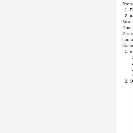
Втор
П
д
Зако
Прав
Иско
сост
Заяв
«
О