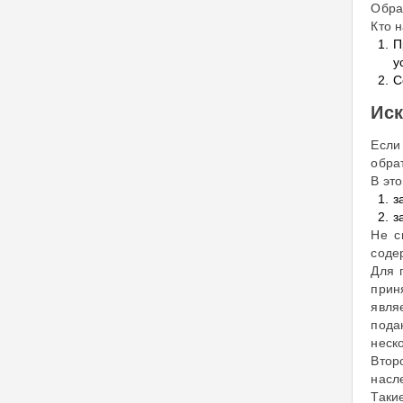
Обра
Кто н
П
у
С
Иск
Если
обра
В эт
з
з
Не с
соде
Для 
прин
явля
пода
неск
Втор
насл
Таки