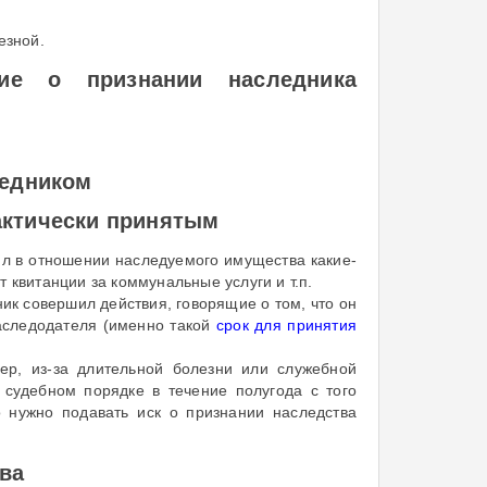
езной.
ние о признании наследника
ледником
актически принятым
ил в отношении наследуемого имущества какие-
 квитанции за коммунальные услуги и т.п.
ик совершил действия, говорящие о том, что он
наследодателя (именно такой
срок для принятия
ер, из-за длительной болезни или служебной
 судебном порядке в течение полугода с того
о нужно подавать иск о признании наследства
ва