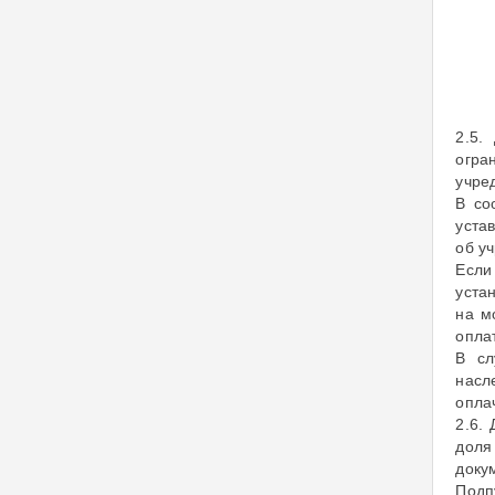
2.5.
огра
учре
В со
уста
об у
Если
уста
на м
опла
В сл
насл
опла
2.6.
доля
доку
Подп