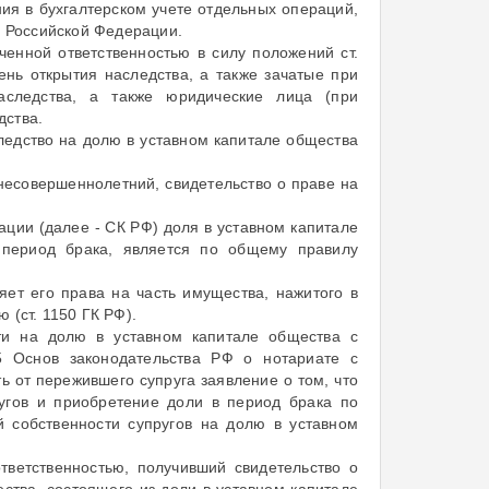
я в бухгалтерском учете отдельных операций,
а Российской Федерации.
ченной ответственностью в силу положений ст.
нь открытия наследства, а также зачатые при
следства, а также юридические лица (при
дства.
следство на долю в уставном капитале общества
несовершеннолетний, свидетельство о праве на
рации (далее - СК РФ) доля в уставном капитале
 период брака, является по общему правилу
ет его права на часть имущества, нажитого в
 (ст. 1150 ГК РФ).
ти на долю в уставном капитале общества с
75 Основ законодательства РФ о нотариате с
ь от пережившего супруга заявление о том, что
угов и приобретение доли в период брака по
й собственности супругов на долю в уставном
тветственностью, получивший свидетельство о
ества, состоящего из доли в уставном капитале