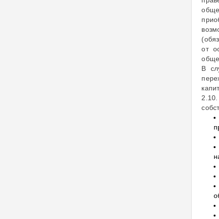
обще
прио
возм
(обя
от о
обще
В сл
пере
капи
2.10
собс
п
н
о