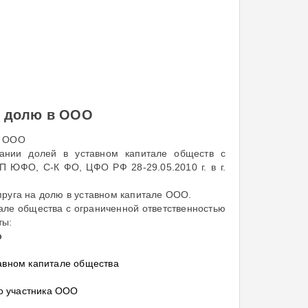
а долю в ООО
в ООО
ании долей в уставном капитале обществ с
П ЮФО, С-К ФО, ЦФО РФ 28-29.05.2010 г. в г.
руга на долю в уставном капитале ООО.
але общества с ограниченной ответственностью
ты:
ю
авном капитале общества
го участника ООО