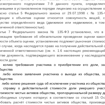
усмотренного подпунктами 7-9 данного пункта, определяет
чившими в установленном порядке лицензию на осуществление о
асно статье 5 Федерального закона от 29.07.1998 г. № 135
рации к объектам оценки относится совокупность вещей, 
ество определённого вида (движимое или недвижимое, в том
ниченной ответственностью).
атье 7 Федерального закона № 135-ФЗ установлено, что в 
ржащем требование об обязательном проведении оценки каког
мости объекта оценки, установлению подлежит рыночная стоимос
 В случае, когда наследуется право на получение действительной
ниченной ответственностью (см. п. 1.6 настоящих рекомендаци
стве документа, подтверждающего возникновение у наследодат
мости доли:
копию требования участника о приобретении его доли, з
бщества
либо копию заявления участника о выходе из общества, з
бщества
либо копию решения суда об исключении участника из обществ
справку о действительной стоимости доли умершего участ
тоимости чистых активов общества, пропорциональной размеру д
обходимых случаях нотариус в соответствии со статьей 15 О
ебовать расчёт стоимости чистых активов общества, произв