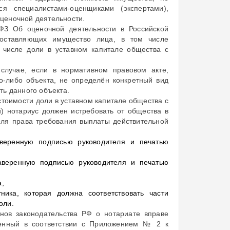
ся специалистами-оценщиками (экспертами),
ценочной деятельности.
-ФЗ Об оценочной деятельности в Российской
составляющих имущество лица, в том числе
 числе доли в уставном капитале общества с
случае, если в нормативном правовом акте,
о-либо объекта, не определён конкретный вид
ть данного объекта.
 стоимости доли в уставном капитале общества с
й) нотариус должен истребовать от общества в
еля права требования выплаты действительной
аверенную подписью руководителя и печатью
аверенную подписью руководителя и печатью
а,
ника, которая должна соответствовать части
оли.
снов законодательства РФ о нотариате вправе
еденный в соответствии с Приложением № 2 к