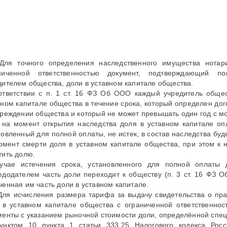
 Для точного определения наследственного имущества нотар
ниченной ответственностью документ, подтверждающий п
дителем общества, доли в уставном капитале общества.
ответствии с п. 1 ст. 16 ФЗ Об ООО каждый учредитель обще
вном капитале общества в течение срока, который определен д
чреждении общества и который не может превышать один год с м
 на момент открытия наследства доля в уставном капитале оп
новленный для полной оплаты, не истек, в состав наследства б
омент смерти доля в уставном капитале общества, при этом к 
тить долю.
учае истечения срока, установленного для полной оплаты 
едодателем часть доли переходит к обществу (п. 3 ст. 16 ФЗ 
ченная им часть доли в уставном капитале.
 Для исчисления размера тарифа за выдачу свидетельства о пра
 в уставном капитале общества с ограниченной ответственнос
менты с указанием рыночной стоимости доли, определённой спе
унктом 10 пункта 1 статьи 333.25 Налогового кодекса Рос