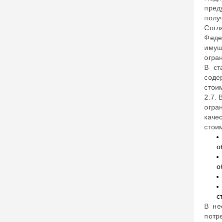
пред
полу
Согл
Феде
имущ
огра
В ст
соде
стои
2.7.
огра
каче
стои
о
о
с
В не
потр