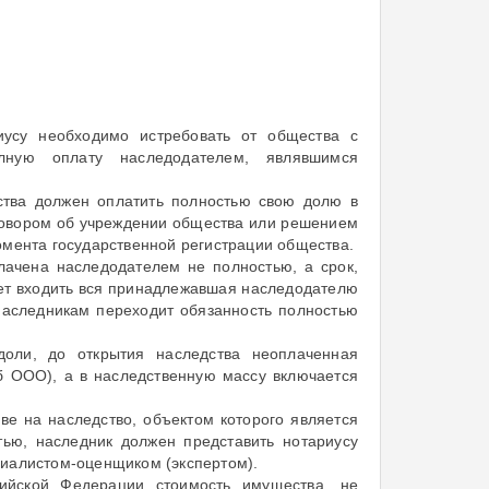
иусу необходимо истребовать от общества с
олную оплату наследодателем, являвшимся
ства должен оплатить полностью свою долю в
оговором об учреждении общества или решением
омента государственной регистрации общества.
лачена наследодателем не полностью, а срок,
удет входить вся принадлежавшая наследодателю
наследникам переходит обязанность полностью
доли, до открытия наследства неоплаченная
Об ООО), а в наследственную массу включается
ве на наследство, объектом которого является
тью, наследник должен представить нотариусу
циалистом-оценщиком (экспертом).
сийской Федерации стоимость имущества, не