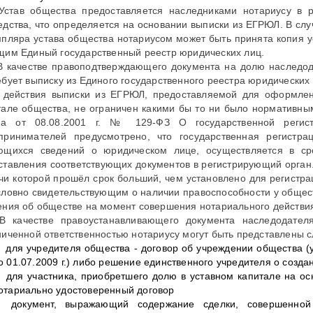
 Устав общества предоставляется наследниками нотариусу в 
едства, что определяется на основании выписки из ЕГРЮЛ. В сл
мпляра устава общества нотариусом может быть принята копия 
щим Единый государственный реестр юридических лиц.
 В качестве правоподтверждающего документа на долю наследод
ебует выписку из Единого государственного реестра юридических 
 действия выписки из ЕГРЮЛ, предоставляемой для оформлен
тале общества, не ограничен какими бы то ни было нормативны
на от 08.08.2001 г. № 129-ФЗ О государственной регис
принимателей предусмотрено, что государственная регистр
ющихся сведений о юридическом лице, осуществляется в с
ставления соответствующих документов в регистрирующий орган
чи которой прошёл срок больший, чем установлено для регистра
словно свидетельствующим о наличии правоспособности у общес
ения об обществе на момент совершения нотариального действи
 В качестве правоустанавливающего документа наследодате
ниченной ответственностью нотариусу могут быть представлены
для учредителя общества - договор об учреждении общества (
о 01.07.2009 г.) либо решение единственного учредителя о созд
для участника, приобретшего долю в уставном капитале на ос
отариально удостоверенный договор
документ, выражающий содержание сделки, совершенно