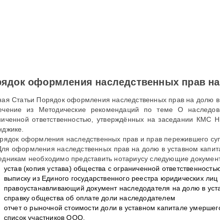
рядок оформления наследственных прав н
ная Статьи Порядок оформления наследственных прав на долю 
ечение из Методические рекомендаций по теме О наследов
ниченной ответственностью, утверждённых на заседании КМС Н
нджике.
орядок оформления наследственных прав и прав пережившего суп
 Для оформления наследственных прав на долю в уставном капит
едникам необходимо представить нотариусу следующие докумен
устав (копия устава) общества с ограниченной ответственность
выписку из Единого государственного реестра юридических лиц
правоустанавливающий документ наследодателя на долю в уст
справку общества об оплате доли наследодателем
отчет о рыночной стоимости доли в уставном капитале умерше
список участников ООО.