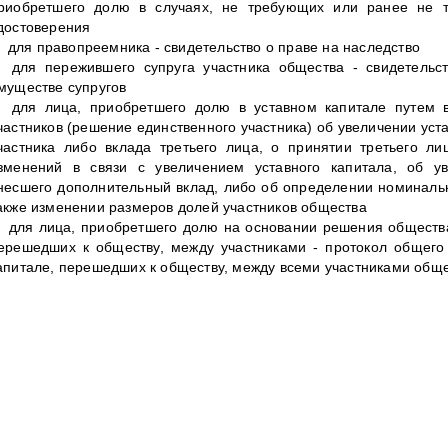
риобретшего долю в случаях, не требующих или ранее не тр
достоверения
для правопреемника - свидетельство о праве на наследство
для пережившего супруга участника общества - свидетель
муществе супругов
для лица, приобретшего долю в уставном капитале путем 
частников (решение единственного участника) об увеличении уста
частника либо вклада третьего лица, о принятии третьего л
зменений в связи с увеличением уставного капитала, об ув
несшего дополнительный вклад, либо об определении номинальн
акже изменении размеров долей участников общества
для лица, приобретшего долю на основании решения общества
ерешедших к обществу, между участниками - протокол общего
апитале, перешедших к обществу, между всеми участниками обще