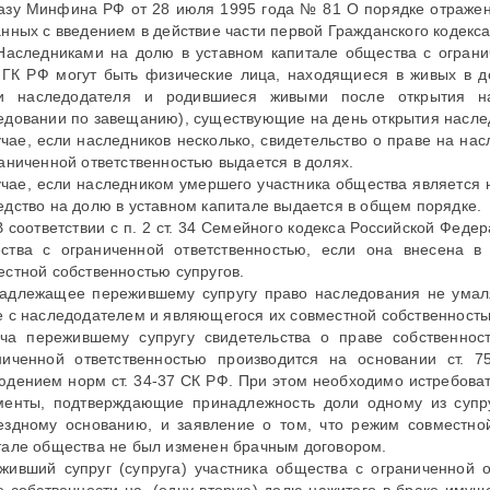
азу Минфина РФ от 28 июля 1995 года № 81 О порядке отражени
анных с введением в действие части первой Гражданского кодекс
 Наследниками на долю в уставном капитале общества с ограни
 ГК РФ могут быть физические лица, находящиеся в живых в де
и наследодателя и родившиеся живыми после открытия на
едовании по завещанию), существующие на день открытия насле
учае, если наследников несколько, свидетельство о праве на на
раниченной ответственностью выдается в долях.
учае, если наследником умершего участника общества является 
едство на долю в уставном капитале выдается в общем порядке.
 В соответствии с п. 2 ст. 34 Семейного кодекса Российской Феде
ства с ограниченной ответственностью, если она внесена в
естной собственностью супругов.
адлежащее пережившему супругу право наследования не умаля
е с наследодателем и являющегося их совместной собственностью
ча пережившему супругу свидетельства о праве собственнос
ниченной ответственностью производится на основании ст. 
юдением норм ст. 34-37 СК РФ. При этом необходимо истребоват
менты, подтверждающие принадлежность доли одному из супр
ездному основанию, и заявление о том, что режим совместно
тале общества не был изменен брачным договором.
живший супруг (супруга) участника общества с ограниченной о
е собственности на. (одну вторую) долю нажитого в браке имущ