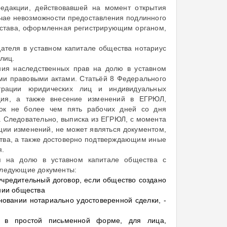
редакции, действовавшей на момент открытия
учае невозможности предоставления подлинного
устава, оформленная регистрирующим органом,
ателя в уставном капитале общества нотариус
лиц.
ия наследственных прав на долю в уставном
ми правовыми актами. Статьёй 8 Федерального
трации юридических лиц и индивидуальных
ация, а также внесение изменений в ЕГРЮЛ,
рок не более чем пять рабочих дней со дня
. Следовательно, выписка из ЕГРЮЛ, с момента
ции изменений, не может являться документом,
тва, а также достоверно подтверждающим иные
я.
ля на долю в уставном капитале общества с
 следующие документы:
учредительный договор, если общество создано
ании общества
новании нотариально удостоверенной сделки, -
й в простой письменной форме, для лица,