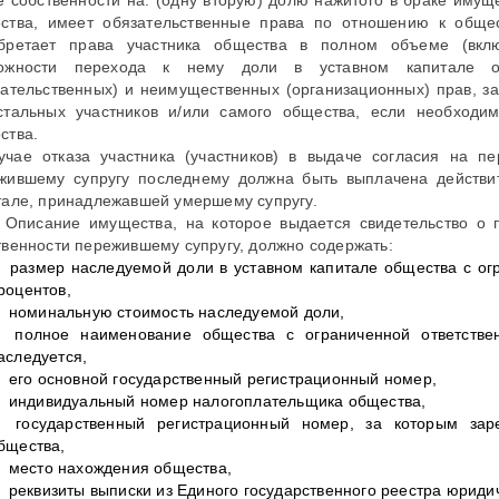
ства, имеет обязательственные права по отношению к общес
бретает права участника общества в полном объеме (вкл
ожности перехода к нему доли в уставном капитале об
зательственных) и неимущественных (организационных) прав, за
стальных участников и/или самого общества, если необходим
ства.
учае отказа участника (участников) в выдаче согласия на п
жившему супругу последнему должна быть выплачена действи
тале, принадлежавшей умершему супругу.
. Описание имущества, на которое выдается свидетельство о 
твенности пережившему супругу, должно содержать:
размер наследуемой доли в уставном капитале общества с ог
роцентов,
номинальную стоимость наследуемой доли,
полное наименование общества с ограниченной ответствен
аследуется,
его основной государственный регистрационный номер,
индивидуальный номер налогоплательщика общества,
государственный регистрационный номер, за которым зар
бщества,
место нахождения общества,
реквизиты выписки из Единого государственного реестра юриди