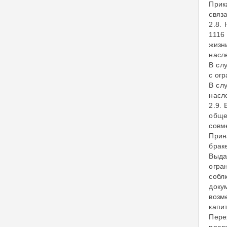
Прик
связ
2.8.
1116
жизн
насл
В сл
с ог
В сл
насл
2.9.
обще
совм
Прин
брак
Выда
огра
собл
доку
возм
капи
Пере
прав