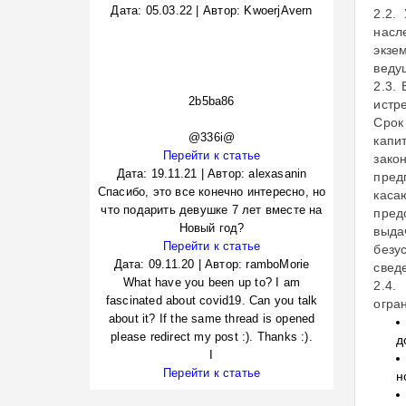
Дата:
05.03.22
|
Автор:
KwoerjAvern
2.2.
насл
экзе
веду
2.3.
2b5ba86
истр
Срок
@336i@
капи
Перейти к статье
зако
Дата:
19.11.21
|
Автор:
alexasanin
пред
Спасибо, это все конечно интересно, но
каса
что подарить девушке 7 лет вместе на
пред
Новый год?
выда
Перейти к статье
безу
Дата:
09.11.20
|
Автор:
ramboMorie
свед
What have you been up to? I am
2.4.
fascinated about covid19. Can you talk
огра
about it? If the same thread is opened
please redirect my post :). Thanks :).
д
I
Перейти к статье
н