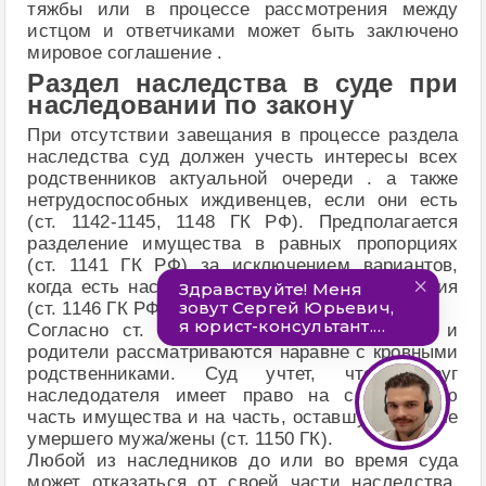
тяжбы или в процессе рассмотрения между
истцом и ответчиками может быть заключено
мировое соглашение .
Раздел наследства в суде при
наследовании по закону
При отсутствии завещания в процессе раздела
наследства суд должен учесть интересы всех
родственников актуальной очереди . а также
нетрудоспособных иждивенцев, если они есть
(ст. 1142-1145, 1148 ГК РФ). Предполагается
разделение имущества в равных пропорциях
(ст. 1141 ГК РФ) за исключением вариантов,
когда есть наследники по праву представления
(ст. 1146 ГК РФ).
Согласно ст. 1147 ГК РФ, приемные дети и
родители рассматриваются наравне с кровными
родственниками. Суд учтет, что супруг
наследодателя имеет право на собственную
часть имущества и на часть, оставшуюся после
умершего мужа/жены (ст. 1150 ГК).
Любой из наследников до или во время суда
может отказаться от своей части наследства.