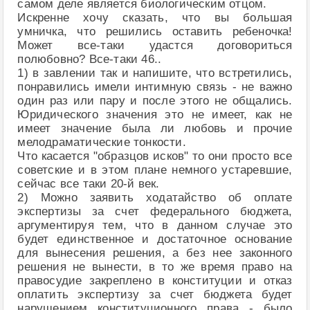
самом деле является биологическим отцом.
Искренне хочу сказать, что вы большая
умничка, что решились оставить ребеночка!
Может все-таки удастся договориться
полюбовно? Все-таки 46..
1) в завлении так и напишите, что встретились,
понравились имели интимную связь - не важно
один раз или пару и после этого не общались.
Юридического значения это не имеет, как не
имеет значение была ли любовь и прочие
мелодраматические тонкости.
Что касается "образцов исков" то они просто все
советские и в этом плане немного устаревшие,
сейчас все таки 20-й век.
2) Можно заявить ходатайство об оплате
экспертизы за счет федерального бюджета,
аргументируя тем, что в данном случае это
будет единственное и достаточное основание
для вынесения решения, а без нее законного
решения не вынести, в то же время право на
правосудие закреплено в конституции и отказ
оплатить экспертизу за счет бюджета будет
нарушением конституционного права - было