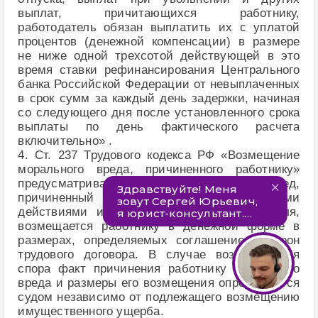
выплат, причитающихся работнику,
работодатель обязан выплатить их с уплатой
процентов (денежной компенсации) в размере
не ниже одной трехсотой действующей в это
время ставки рефинансирования Центрального
банка Российской Федерации от невыплаченных
в срок сумм за каждый день задержки, начиная
со следующего дня после установленного срока
выплаты по день фактического расчета
включительно» .
4. Ст. 237 Трудового кодекса РФ «Возмещение
морального вреда, причиненного работнику»
предусматривает, что моральный вред,
причиненный работнику неправомерными
действиями или бездействием работодателя,
возмещается работнику в денежной форме в
размерах, определяемых соглашением сторон
трудового договора. В случае возникновения
спора факт причинения работнику морального
вреда и размеры его возмещения определяются
судом независимо от подлежащего возмещению
имущественного ущерба.