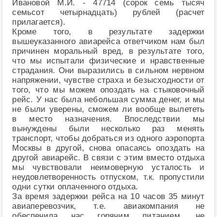
Ивановой М.И. - 47714 (сорок семь тысяч
семьсот четырнадцать) рублей (расчет
прилагается).
Кроме того, в результате задержки
вышеуказанного авиарейса ответчиком нам был
причинен моральный вред, в результате того,
что мы испытали физические и нравственные
страдания. Они выразились в сильном нервном
напряжении, чувстве страха и безысходности от
того, что мы можем опоздать на стыковочный
рейс. У нас была небольшая сумма денег, и мы
не были уверены, сможем ли вообще вылететь
в место назначения. Впоследствии мы
вынуждены были несколько раз менять
транспорт, чтобы добраться из одного аэропорта
Москвы в другой, снова опасаясь опоздать на
другой авиарейс. В связи с этим вместо отдыха
мы чувствовали неимоверную усталость и
неудовлетворенность отпуском, т.к. пропустили
одни сутки оплаченного отдыха.
За время задержки рейса на 10 часов 35 минут
авиаперевозчик, т.е. авиакомпания не
обеспечила нас горячим питанием, не