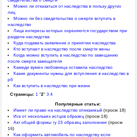
свидетельства о смерти
Можно ли отказаться от наследства в пользу других
лиц
Можно ли без свидетельства о смерти вступить в
наследство
Лица интересы которых охраняются государством при
разделе наследства
Куда подавать заявление о принятии наследства
Кто вступает в наследство после смерти жены
Когда можно вступить в наследство по завещанию
после смерти завещателя
Камеди вумен любовница оставила наследство
Какие документы нужны для вступления в наследство в
рб
Как вступить в наследство при жизни
Страницы:
1
"
2
"
3
4
Популярные статьи:
Имеет ли право на наследство опекаемый
(просм 18)
Иск от нескольких истцов образец
(просм 18)
Акт общей формы гу 23 образец заполнения
(просм
16)
Как оформить автомобиль по наследству если