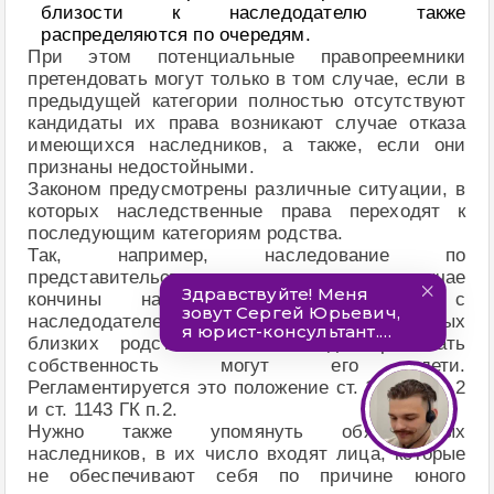
близости к наследодателю также
распределяются по очередям.
При этом потенциальные правопреемники
претендовать могут только в том случае, если в
предыдущей категории полностью отсутствуют
кандидаты их права возникают случае отказа
имеющихся наследников, а также, если они
признаны недостойными.
Законом предусмотрены различные ситуации, в
которых наследственные права переходят к
последующим категориям родства.
Так, например, наследование по
представительству возможно только в случае
кончины наследника (одновременно с
наследодателем или до него) из числа самых
близких родственников – тогда принимать
собственность могут его дети.
Регламентируется это положение ст. 1142 ГК п.2
и ст. 1143 ГК п.2.
Нужно также упомянуть обязательных
наследников, в их число входят лица, которые
не обеспечивают себя по причине юного