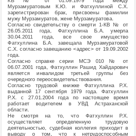
КВ № от 01.09.1979 года между
Мурзамуратовым К.Ю. и Фатхуллиной С.Х.
зарегистрирован брак, присвоены фамилии
мужу Мурзамуратов, жене Мурзамуратова.
Согласно свидетельству о смерти 1-КВ № от
26.05.2011 года, Фатхуллина Б.А. умерла
30.04.2011 года, все свое имущество
Фатхуллина Б.А. завещала Мурзамуратовой
С.Х. согласно завещанию <адрес> от 19.09.2002
года.
Согласно справке серии МСЭ 010 № от
06.07.2001 года, Фатхуллин Рашид Хайдарович
является инвалидом третьей группы без
очередного переосвидетельствования.
Согласно трудовой книжке Фатхуллина Р.Х.
выданной 17 сентября 1979 года. Фатхуллин
Р.Х. с 27.01.2004 года по настоящее время
работает водителем в УВД Астраханской
области.
Не смотря на то, что Фатхуллин Р.Х.
осуществляет определенную трудовую
деятельностью, судебная коллегия приходит в
выводу о том, что к нетрудоспособным