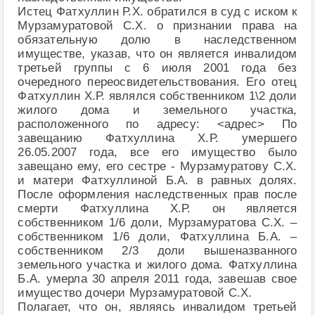
Истец Фатхуллин Р.Х. обратился в суд с иском к
Мурзамуратовой С.Х. о признании права на
обязательную долю в наследственном
имуществе, указав, что он является инвалидом
третьей группы с 6 июля 2001 года без
очередного переосвидетельствования. Его отец
Фатхуллин Х.Р. являлся собственником 1\2 доли
жилого дома и земельного участка,
расположенного по адресу: <адрес> По
завещанию Фатхуллина Х.Р. умершего
26.05.2007 года, все его имущество было
завещано ему, его сестре - Мурзамуратову С.Х.
и матери Фатхуллиной Б.А. в равных долях.
После оформления наследственных прав после
смерти Фатхуллина Х.Р. он является
собственником 1/6 доли, Мурзамуратова С.Х. –
собственником 1/6 доли, Фатхуллина Б.А. –
собственником 2/3 доли вышеназванного
земельного участка и жилого дома. Фатхуллина
Б.А. умерла 30 апреля 2011 года, завешав свое
имущество дочери Мурзамуратовой С.Х.
Полагает, что он, являясь инвалидом третьей