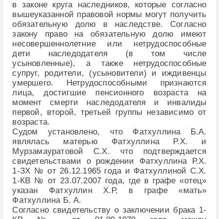
в законе круга наследников, которые согласно
вышеуказанной правовой нормы могут получить
обязательную долю в наследстве. Согласно
закону право на обязательную долю имеют
несовершеннолетние или нетрудоспособные
дети наследодателя (в том числе
усыновленные), а также нетрудоспособные
супруг, родители, (усыновители) и иждивенцы
умершего. Нетрудоспособными признаются
лица, достигшие пенсионного возраста на
момент смерти наследодателя и инвалиды
первой, второй, третьей группы независимо от
возраста.
Судом установлено, что Фатхуллина Б.А.
являлась матерью Фатхуллина Р.Х. и
Мурзамауратовой С.Х. что подтверждается
свидетельствами о рождении Фатхуллина Р.Х.
1-ЗХ № от 26.12.1965 года и Фатхуллиной С.Х.
1-КВ № от 23.07.2007 года, где в графе «отец»
указан Фатхуллин Х.Р, в графе «мать»
Фатхуллина Б. А.
Согласно свидетельству о заключении брака 1-