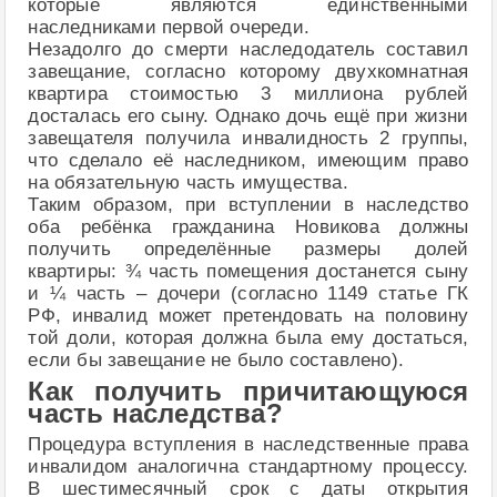
которые являются единственными
наследниками первой очереди.
Незадолго до смерти наследодатель составил
завещание, согласно которому двухкомнатная
квартира стоимостью 3 миллиона рублей
досталась его сыну. Однако дочь ещё при жизни
завещателя получила инвалидность 2 группы,
что сделало её наследником, имеющим право
на обязательную часть имущества.
Таким образом, при вступлении в наследство
оба ребёнка гражданина Новикова должны
получить определённые размеры долей
квартиры: ¾ часть помещения достанется сыну
и ¼ часть – дочери (согласно 1149 статье ГК
РФ, инвалид может претендовать на половину
той доли, которая должна была ему достаться,
если бы завещание не было составлено).
Как получить причитающуюся
часть наследства?
Процедура вступления в наследственные права
инвалидом аналогична стандартному процессу.
В шестимесячный срок с даты открытия