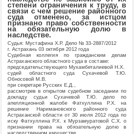
степени ограничения к труду, в
связи с чем решение районного
суда отменено, за истцом
признано право собственности
на обязательную долю в
наследстве.
Судья: Мустафина Х.Р. Дело № 33-2887/2012
г. Астрахань 03 октября 2012 года
Судебная коллегия по гражданским делам
Астраханского областного суда в составе:
председательствующего Мухамбеталиевой Н.Х.
судей областного суда Сухачевой Т.Ю.
Обносовой М.В.
при секретаре Русских Е.Д.,
рассмотрев в открытом судебном заседании по
докладу судьи Сухачевой Т.Ю. дело по
апелляционной жалобе Фатхуллина Р.Х. на
решение Наримановского районного суда
Астраханской области от 30 июля 2012 года по
иску Фатхуллина Р.Х. к Мурзамуратовой С.Х. о
признании права на обязательную долю в
наследственном имуществе.