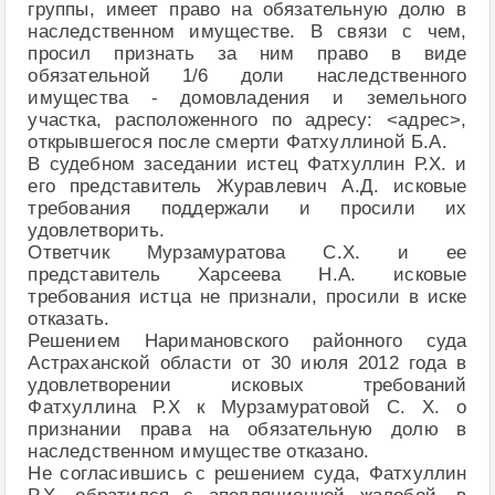
группы, имеет право на обязательную долю в
наследственном имуществе. В связи с чем,
просил признать за ним право в виде
обязательной 1/6 доли наследственного
имущества - домовладения и земельного
участка, расположенного по адресу: <адрес>,
открывшегося после смерти Фатхуллиной Б.А.
В судебном заседании истец Фатхуллин Р.Х. и
его представитель Журавлевич А.Д. исковые
требования поддержали и просили их
удовлетворить.
Ответчик Мурзамуратова С.Х. и ее
представитель Харсеева Н.А. исковые
требования истца не признали, просили в иске
отказать.
Решением Наримановского районного суда
Астраханской области от 30 июля 2012 года в
удовлетворении исковых требований
Фатхуллина Р.Х к Мурзамуратовой С. Х. о
признании права на обязательную долю в
наследственном имуществе отказано.
Не согласившись с решением суда, Фатхуллин