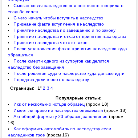
Сьюзан ховач наследство она постоянно говорила о
свадьбе хелен
С чего начать чтобы вступить в наследство
Признание факта вступления в наследство
Принятие наследства по завещанию и по закону
Принятие наследства и отказ от принятия наследства
Принятие наследства что это такое
После установления факта принятия наследства куда
обращаться
После смерти одного из супругов как делится
наследство без завещания
После решения суда о наследстве куда дальше идти
Передача доли в ооо по наследству
Страницы:
"
1
"
2
3
4
Популярные статьи:
Иск от нескольких истцов образец
(просм 18)
Имеет ли право на наследство опекаемый
(просм 18)
Акт общей формы гу 23 образец заполнения
(просм
16)
Как оформить автомобиль по наследству если
наследников трое
(просм 16)