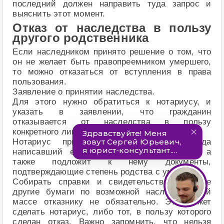
последний должен направить туда запрос и
выяснить этот момент.
Отказ от наследства в пользу
другого родственника
Если наследником принято решение о том, что
он не желает быть правопреемником умершего,
то можно отказаться от вступления в права
пользования.
Заявление о принятии наследства.
Для этого нужно обратиться к нотариусу, и
указать в заявлении, что гражданин
отказывается от наследства в пользу
конкретного лица, либо не указывать его.
Нотариус примет такое заявление, когда
написавший его предъявит свой паспорт, а
также подложит к нему документы,
подтверждающие степень родства с умершим.
Собирать справки и свидетельства, а также
другие бумаги по возможной наследственной
массе отказнику не обязательно. Это может
сделать нотариус, либо тот, в пользу которого
сделан отказ. Важно запомнить, что нельзя