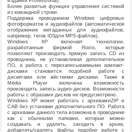
издании Professional).
Более развитые функции управления системой
из командной строки.
Поддержка проводником Windows цифровых
фотоформатов и аудиофайлов (автоматическое
отображение метаданных для аудиофайлов,
например, тегов ID3для MP3-файлов).
Windows XP включает технологии,
разработанные фирмой Roxio, которые
позволяют производить прямую запись CD из
проводника, не устанавливая дополнительное
ПО, а работа с перезаписываемыми компакт-
дисками становится подобной работе с
дискетами или жёсткими дисками. Также в
Media Player включена возможность
производить запись аудио-дисков. Возможности
работы с образами дисков не предусмотрено.
Windows XP может работать с архивамиZIP и
CAB без установки дополнительного ПО. Работа
с архивами данного типа возможна в проводнике
как с обычными папками, которые можно
создавать и удалять, заходить в архив,
добавлять/удалять файлы подобно работе с