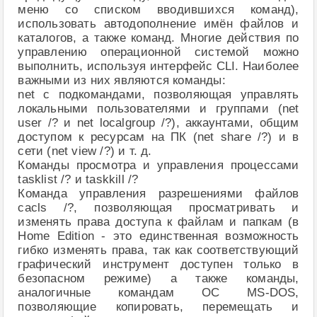
меню со списком вводившихся команд),
использовать автодополнение имён файлов и
каталогов, а также команд. Многие действия по
управлению операционной системой можно
выполнить, используя интерфейс CLI. Наиболее
важными из них являются команды:
net с подкомандами, позволяющая управлять
локальными пользователями и группами (net
user /? и net localgroup /?), аккаунтами, общим
доступом к ресурсам на ПК (net share /?) и в
сети (net view /?) и т. д.
Команды просмотра и управления процессами
tasklist /? и taskkill /?
Команда управления разрешениями файлов
cacls /?, позволяющая просматривать и
изменять права доступа к файлам и папкам (в
Home Edition - это единственная возможность
гибко изменять права, так как соответствующий
графический инструмент доступен только в
безопасном режиме) а также команды,
аналогичные командам ОС MS-DOS,
позволяющие копировать, перемещать и