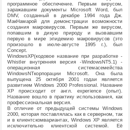
программное обеспечение. Первым вирусом,
заражавшим документы Microsoft Word, был
DMV, созданный в декабре 1994 года Дж.
МакНамарой для демонстрации возможности
создания макровирусов. Первым же вирусом,
попавшим в дикую природу и вызвавшим
первую в мире эпидемию макровирусов (это
произошло в июле-августе 1995 г.), был
Concept.
WindowsXP(кодовое название при разработке -
Whistler внутренняя версия -WindowsNT5.1) -
операционная системасемейства
WindowsNTкорпорации Microsoft. Она была
выпущена 25 октября 2001 годаи является
развитием Windows 2000 Professional. Название
XP происходит от англ. experience (опыт).
Название вошло в практику использования, как
профессиональная версия.
В отличие от предыдущей системы Windows
2000, которая поставлялась как в серверном, так
и в клиентскомвариантах, Windows XP является
исключительно клиентской системой. Её