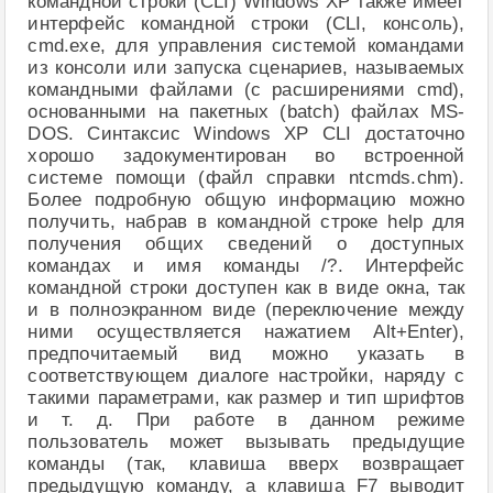
командной строки (CLI) Windows XP также имеет
интерфейс командной строки (CLI, консоль),
cmd.exe, для управления системой командами
из консоли или запуска сценариев, называемых
командными файлами (с расширениями cmd),
основанными на пакетных (batch) файлах MS-
DOS. Синтаксис Windows XP CLI достаточно
хорошо задокументирован во встроенной
системе помощи (файл справки ntcmds.chm).
Более подробную общую информацию можно
получить, набрав в командной строке help для
получения общих сведений о доступных
командах и имя команды /?. Интерфейс
командной строки доступен как в виде окна, так
и в полноэкранном виде (переключение между
ними осуществляется нажатием Alt+Enter),
предпочитаемый вид можно указать в
соответствующем диалоге настройки, наряду с
такими параметрами, как размер и тип шрифтов
и т. д. При работе в данном режиме
пользователь может вызывать предыдущие
команды (так, клавиша вверх возвращает
предыдущую команду, а клавиша F7 выводит