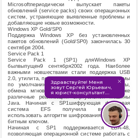
Microsoftпериодически выпускает пакеты
обновлений (service packs) своих операционных
систем, устраняющие выявленные проблемы и
добавляющие новые возможности.
Windows XP Gold/SP0
Поддержка Windows XP без установленных
пакетов обновлений (Gold/SP0) закончилась 30
сентября 2004.
Service Pack 1
Service Pack 1 (SP1) дляWindows XP
былвыпущен9 сентября2002 года. Наиболее
важными новшествами стали поддержка USB
2.0, утилита, позволяющая выбирать программы
по умолчанию для просмотра веб, почты,
обмена мгновенными сообщениями, а также
различные реализации виртуальной машины
Java. Начиная с SP1шифрующая файловая
система EFS получила возможность
использовать алгоритм шифрования AES с 256-
битным ключом.
Начиная с SP1 поддерживается LBA-48,
позволяющая операционной системе работать с