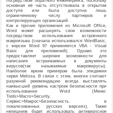
посредством обратного инжиниринга, поскольку
основная её часть отсутствовала в открытом
доступе или была доступна лишь
ограниченному числу партнеров и
контролирующих организаций.
Как и прочие приложения из Microsoft Office,
Word может расширять свои возможности
посредством использования встроенного
макроязыка (сначала использовался WordBasic,
с версии Word 97 применяется VBA - Visual
Basic для приложений). Однако это
предоставляет широкие возможности для
написания встраиваемых в документы
вирусов(так называемые макровирусы).
Наиболее ярким примером была эпидемия
червя Melissa. В связи с этим, многие считают
разумной рекомендацию всегда выставлять
наивысший уровень настроек безопасности при
использовании Word (Меню:
Tools>Macro>Security,
Сервис>Макрос>Безопасность. в
локализованных русских версиях). Также
нелишним будет использовать антивирусное