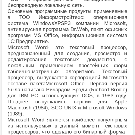
беспроводную локальную сеть.
Основные программные продукты применяемые
в ТОО Информстройтехс: операционная
система WindowsXPSP3 компании Microsoft,
антивирусная программа Dr.Web, пакет офисных
программ MS Office, информационная система
1С:Предприятие.
Microsoft Word- это текстовый процессор,
предназначенный для создания, просмотра и
редактирования текстовых документов, с
локальным применением простейших форм
таблично-матричных алгоритмов. Текстовый
процессор, выпускается корпорацией Microsoftв
составе пакетаMicrosoft Office. Первая версия
была написана Ричардом Броди (Richard Brodie)
для IBM PC, использующих DOS, в 1983 году.
Позднее выпускались версии для Apple
Macintosh (1984), SCO UNIX и Microsoft Windows
(1989).
Microsoft Word является наиболее популярным
из используемых в данный момент текстовых
процессоров, что сделало его бинарный формат