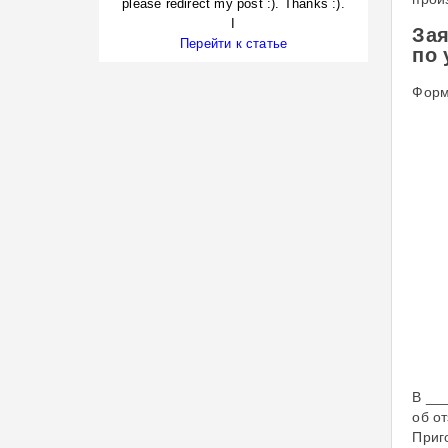
please redirect my post :). Thanks :).
I
Зая
Перейти к статье
по 
Форм
В __
об о
Приг