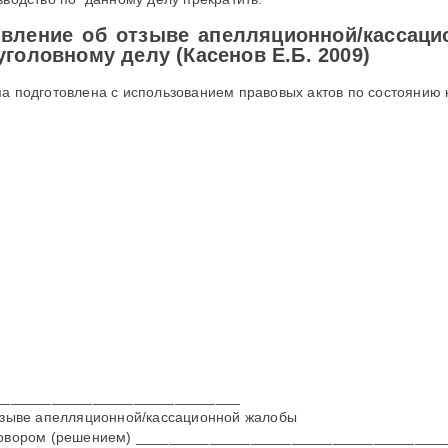
вление об отзыве апелляционной/кассаци
уголовному делу (Касенов Е.Б. 2009)
а подготовлена с использованием правовых актов по состоянию н
______________________________
тзыве апелляционной/кассационной жалобы
овором (решением) _____________________________________