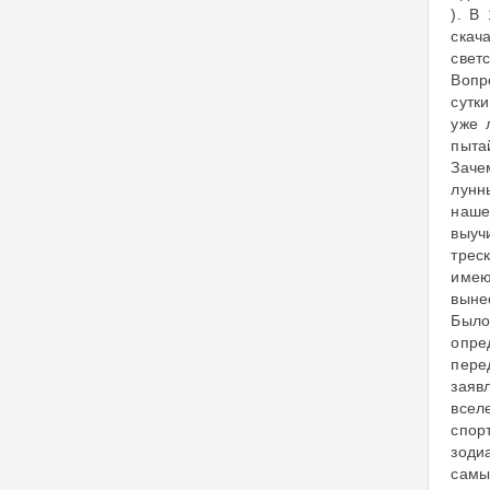
). В
скач
свет
Вопр
сутк
уже 
пытай
Заче
лунн
нашег
выуч
трес
имею
выне
Было
опре
пере
заяв
всел
спор
зодиа
самы