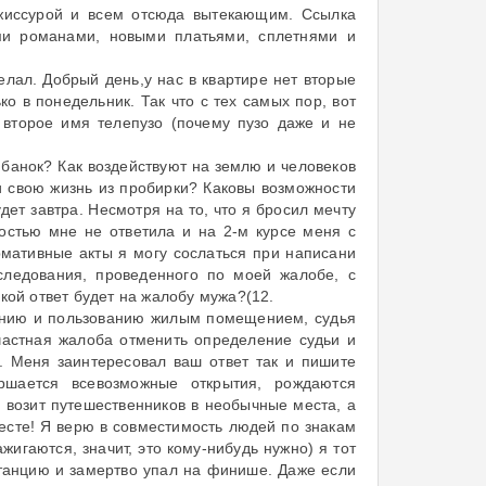
режиссурой и всем отсюда вытекающим. Ссылка
ми романами, новыми платьями, сплетнями и
лал. Добрый день,у нас в квартире нет вторые
о в понедельник. Так что с тех самых пор, вот
 второе имя телепузо (почему пузо даже и не
банок? Как воздействуют на землю и человеков
и свою жизнь из пробирки? Каковы возможности
удет завтра. Несмотря на то, что я бросил мечту
остью мне не ответила и на 2-м курсе меня с
рмативные акты я могу сослаться при написани
следования, проведенного по моей жалобе, с
й ответ будет на жалобу мужа?(12.
ванию и пользованию жилым помещением, судья
частная жалоба отменить определение судьи и
. Меня заинтересовал ваш ответ так и пишите
ршается всевозможные открытия, рождаются
я возит путешественников в необычные места, а
есте! Я верю в совместимость людей по знакам
ажигаются, значит, это кому-нибудь нужно) я тот
танцию и замертво упал на финише. Даже если