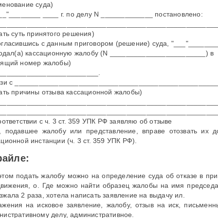
менование суда)
___"________ ____ г. по делу N _____________ постановлено:
_______________________________________________________
зать суть принятого решения)
огласившись с данным приговором (решение) суда, "___"_______
 подал(а) кассационную жалобу (N ________________________) в
дящий номер жалобы)
_________________________.
язи с __________________________________________________
зать причины отзыва кассационной жалобы)
______________________________________________________
______________________________________________________
оответствии с ч. 3 ст. 359 УПК РФ заявляю об отзыве
, подавшее жалобу или представление, вправе отозвать их 
ционной инстанции (ч. 3 ст. 359 УПК РФ).
файле:
этом подать жалобу можно на определение суда об отказе в при
движения, о. Где можно найти образец жалобы на имя председат
зжала 2 раза, хотела написать заявление на выдачу ил.
ажения на исковое заявление, жалобу, отзыв на иск, письмен
нистративному делу, административное.