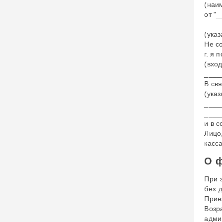
(наи
от "
____
(ука
Не с
г. я
(вхо
____
В св
(ука
____
____
и в с
Лицо
касса
О 
При 
без 
Прие
Возр
адми