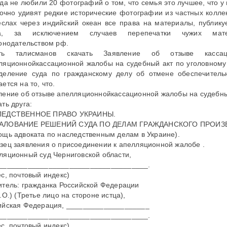
гда не любили 20 фотографий о том, что семья это лучшее, что у
точно удивят редкие исторические фотографии из частных колле
ёслах через индийский океан все права на материалы, публик
та, за исключением случаев перепечатки чужих мат
конодательством рф.
ять талисманов скачать Заявление об отзыве касса
ляционнойкассационной жалобы на судебный акт по уголовному 
деление суда по гражданскому делу об отмене обеспечитель
ется на то, что.
ление об отзыве апелляционнойкассационной жалобы на судебн
ть друга:
ЛЕДСТВЕННОЕ ПРАВО УКРАИНЫ.
АЛОВАНИЕ РЕШЕНИЙ СУДА ПО ДЕЛАМ ГРАЖДАНСКОГО ПРОИЗ
ощь адвоката по наследственным делам в Украине).
зец заявления о присоединении к апелляционной жалобе .
ляционный суд Черниговской области,
____________________________________.
ес, почтовый индекс)
итель: гражданка Российской Федерации
.О.) (Третье лицо на стороне истца),
ийская Федерация, ____________________
____________________________________.
ес, почтовый индекс)