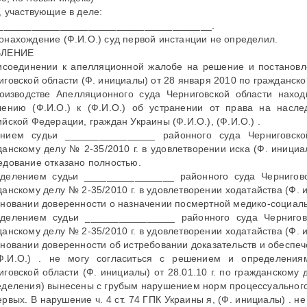
, участвующие в деле:
_______________________________________.
онахождение (Ф.И.О.) суд первой инстанции не определил.
ВЛЕНИЕ
исоединении к апелляционной жалобе на решение и постановл
иговской области (Ф. инициалы) от 28 января 2010 по гражданско
оизводстве Апелляционного суда Черниговской области нахо
лению (Ф.И.О.) к (Ф.И.О.) об устранении от права на насле
ийской Федерации, граждан Украины (Ф.И.О.), (Ф.И.О.) .
нием судьи ________________ районного суда Черниговско
данскому делу № 2-35/2010 г. в удовлетворении иска (Ф. инициа
едование отказано полностью.
делением судьи ________________ районного суда Черниговск
данскому делу № 2-35/2010 г. в удовлетворении ходатайства (Ф. 
сновании доверенности о назначении посмертной медико-социаль
делением судьи ________________ районного суда Черниговс
данскому делу № 2-35/2010 г. в удовлетворении ходатайства (Ф. 
сновании доверенности об истребовании доказательств и обеспеч
Ф.И.О.) . не могу согласиться с решением и определения
иговской области (Ф. инициалы) от 28.01.10 г. по гражданскому
еделения) вынесены с грубым нарушением норм процессуального
ервых. В нарушение ч. 4 ст. 74 ГПК Украины я, (Ф. инициалы) .