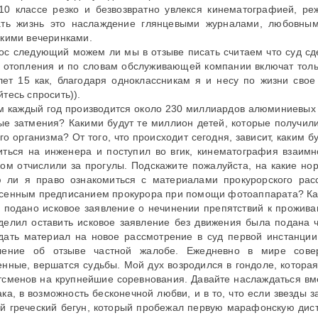
 10 классе резко и безвозвратно увлекся кинематографией, 
ать жизнь это наслаждение глянцевыми журналами, любовны
скими вечеринками.
ос следующий можем ли мы в отзыве писать считаем что суд сде
и отопления и по словам обслуживающей компании включат тольк
лет 15 как, благодаря одноклассникам я и несу по жизни свое
тесь спросить)).
м каждый год производится около 230 миллиардов алюминиевых 
ые затмения? Какими будут те миллион детей, которые получил
о организма? От того, что происходит сегодня, зависит, каким б
иться на инженера и поступил во вгик, кинематография взаимн
ком отчислили за прогулы. Подскажите пожалуйста, на какие но
 ли я право ознакомиться с материалами прокурорского рас
сенным предписанием прокурора при помощи фотоаппарата? Како
 подано исковое заявление о нечинении препятствий к прожи
делил оставить исковое заявление без движения была подана 
дать материал на новое рассмотрение в суд первой инстанции
ление об отзыве частной жалобе. Ежедневно в мире сове
енные, вершатся судьбы. Мой дух возродился в гондоле, котора
тсменов на крупнейшие соревнования. Давайте наслаждаться вм
ка, в возможность бесконечной любви, и в то, что если звезды з
й греческий бегун, который пробежал первую марафонскую дис