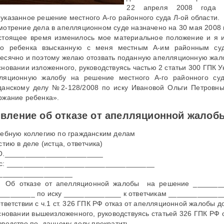
22 апреля 2008 года 
указанное решение местного А-го районного суда Л-ой области.
мотрение дела в апелляционном суде назначено на 30 мая 2008 
стоящее время изменилось мое материальное положение и я 
го ребенка взысканную с меня местным А-им районным су
есячно и поэтому желаю отозвать поданную апелляционную жал
сновании изложенного, руководствуясь частью 2 статьи 300 ГПК У
ляционную жалобу на решение местного А-го районного су
данскому делу №2-128/2008 по иску Ивановой Ольги Петровны
ржание ребенка».
вление об отказе от апелляционной жалоб
дебную коллегию по гражданским делам
стию в деле (истца, ответчика)
О.________________________
с: ____________________________________
 __________________
тказе от апелляционной жалобы на решение __________
________ по иску ______________ к ответчикам ____________
ответствии с ч.1 ст. 326 ГПК РФ отказ от апелляционной жалобы 
сновании вышеизложенного, руководствуясь статьей 326 ГПК РФ
зводство по данному делу прекратить.