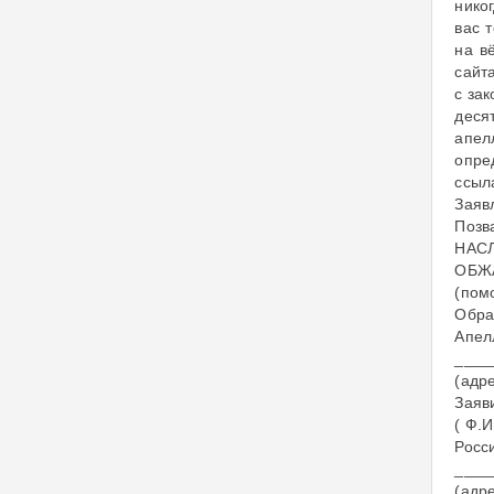
нико
вас 
на в
сай
с за
дес
апел
опре
ссыла
Заяв
Позва
НАС
ОБЖ
(пом
Обра
Апел
____
(адр
Заяв
( Ф.И
Росс
____
(адр