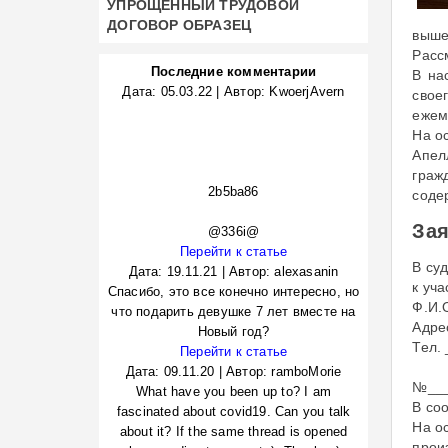
УПРОЩЕННЫЙ ТРУДОВОЙ
ДОГОВОР ОБРАЗЕЦ
выше
Расс
Последние комментарии
В на
Дата:
05.03.22
|
Автор:
KwoerjAvern
свое
ежем
На о
Апел
граж
2b5ba86
соде
Зая
@336i@
Перейти к статье
В су
Дата:
19.11.21
|
Автор:
alexasanin
к уча
Спасибо, это все конечно интересно, но
Ф.И.
что подарить девушке 7 лет вместе на
Адре
Новый год?
Тел.
Перейти к статье
Об о
Дата:
09.11.20
|
Автор:
ramboMorie
№___
What have you been up to? I am
В со
fascinated about covid19. Can you talk
На о
about it? If the same thread is opened
прои