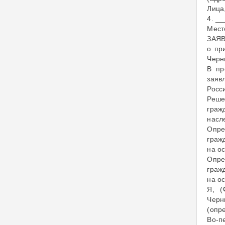
Лица
4. _
Мест
ЗАЯ
о пр
Черн
В пр
заяв
Росс
Реше
граж
насл
Опре
граж
на о
Опре
граж
на о
Я, (
Черн
(опр
Во-п