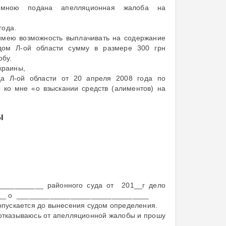
мною подана апелляционная жалоба на
года.
имею возможность выплачивать на содержание
дом Л-ой области сумму в размере 300 грн
обу.
краины,
да Л-ой области от 20 апреля 2008 года по
 ко мне «о взыскании средств (алиментов) на
ы
________ районного суда от 201__г дело
___ о ________________________________
допускается до вынесения судом определения.
 отказываюсь от апелляционной жалобы и прошу