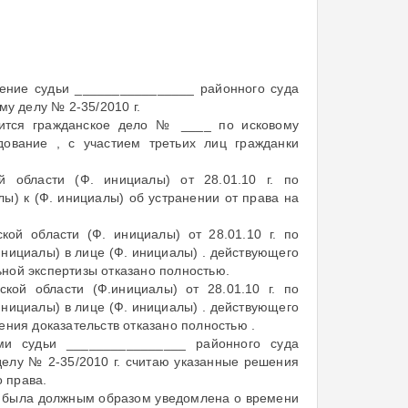
ение судьи ________________ районного суда
му делу № 2-35/2010 г.
дится гражданское дело № ____ по исковому
дование , с участием третьих лиц гражданки
й области (Ф. инициалы) от 28.01.10 г. по
лы) к (Ф. инициалы) об устранении от права на
ой области (Ф. инициалы) от 28.01.10 г. по
инициалы) в лице (Ф. инициалы) . действующего
ной экспертизы отказано полностью.
кой области (Ф.инициалы) от 28.01.10 г. по
инициалы) в лице (Ф. инициалы) . действующего
ения доказательств отказано полностью .
ми судьи ________________ районного суда
 делу № 2-35/2010 г. считаю указанные решения
 права.
 не была должным образом уведомлена о времени