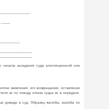
_______________.
_ ____
___________
_________________
_________________
до начала заседания суда апелляционной или
нятии заявления, его возвращении, оставлении
еля вс по поводу отказа судьи вс в передаче.
ные доводы в суд. Образец жалобы, жалоба по