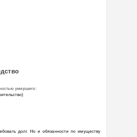
едство
нностью умершего:
оительство)
ребовать долг. Но и обязанности по имуществу