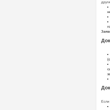
друг
н
г
Заяв
Док
(
с
з
Док
Если