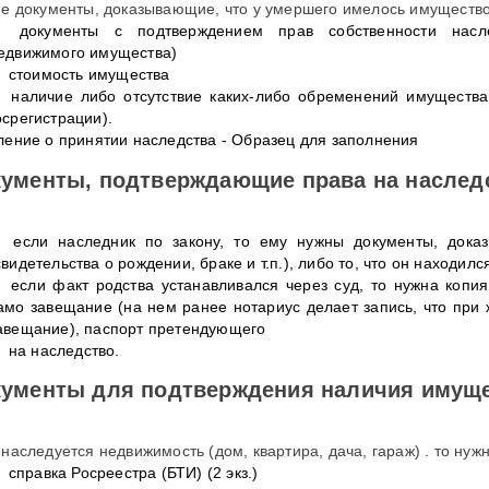
ие документы, доказывающие, что у умершего имелось имущество
документы с подтверждением прав собственности насле
едвижимого имущества)
стоимость имущества
наличие либо отсутствие каких-либо обременений имущества
осрегистрации).
ление о принятии наследства - Образец для заполнения
ументы, подтверждающие права на наслед
если наследник по закону, то ему нужны документы, дока
свидетельства о рождении, браке и т.п.), либо то, что он находи
если факт родства устанавливался через суд, то нужна копи
амо завещание (на нем ранее нотариус делает запись, что при
авещание), паспорт претендующего
на наследство.
ументы для подтверждения наличия имущ
 наследуется недвижимость (дом, квартира, дача, гараж) . то нуж
справка Росреестра (БТИ) (2 экз.)