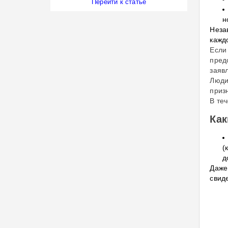
Перейти к статье
н
Неза
кажд
Если
пред
заяв
Люди
приз
В те
Как
(
д
Даже
свид