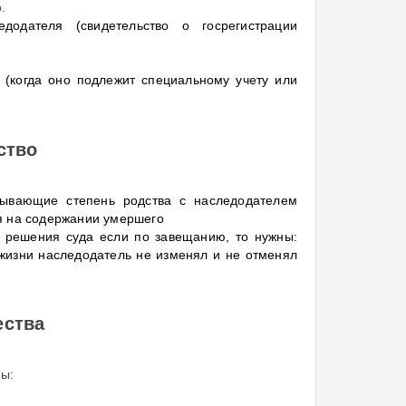
.
додателя (свидетельство о госрегистрации
 (когда оно подлежит специальному учету или
ство
зывающие степень родства с наследодателем
лся на содержании умершего
я решения суда если по завещанию, то нужны:
 жизни наследодатель не изменял и не отменял
ества
ны: