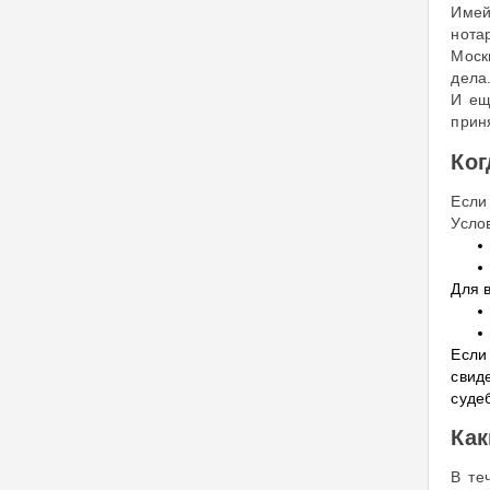
Имей
нота
Моск
дела
И ещ
прин
Ког
Если
Усло
Для 
Если
свид
суде
Как
В те