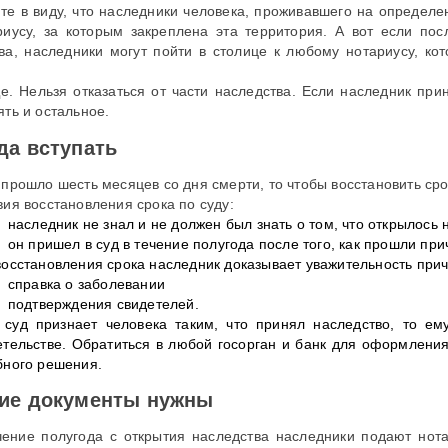
те в виду, что наследники человека, проживавшего на определе
риусу, за которым закреплена эта территория. А вот если п
ва, наследники могут пойти в столице к любому нотариусу, к
.
е. Нельзя отказаться от части наследства. Если наследник при
ять и остальное.
да вступать
 прошло шесть месяцев со дня смерти, то чтобы восстановить сро
вия восстановления срока по суду:
наследник не знал и не должен был знать о том, что открылось 
он пришел в суд в течение полугода после того, как прошли при
восстановления срока наследник доказывает уважительность прич
справка о заболевании
подтверждения свидетелей.
 суд признает человека таким, что принял наследство, то е
етельстве. Обратиться в любой госорган и банк для оформлени
бного решения.
ие документы нужны
чение полугода с открытия наследства наследники подают нота