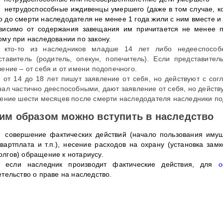
нетрудоспособные иждивенцы умершего (даже в том случае, ко
о до смерти наследодателя не менее 1 года жили с ним вместе и
висимо от содержания завещания им причитается не менее п
ому при наследовании по закону.
 кто-то из наследников младше 14 лет либо недееспособ
ставитель (родитель, опекун, попечитель). Если представите
ление – от себя и от имени подопечного.
 от 14 до 18 лет пишут заявление от себя, но действуют с сог
нал частично дееспособными, дают заявление от себя, но действ
чение шести месяцев после смерти наследодателя наследники по
им образом можно вступить в наследство
совершение фактических действий (начало пользования имущ
квартплата и т.п.), несение расходов на охрану (установка замк
олгов) обращение к нотариусу.
 если наследник производит фактические действия, для
о
етельство о праве на наследство.