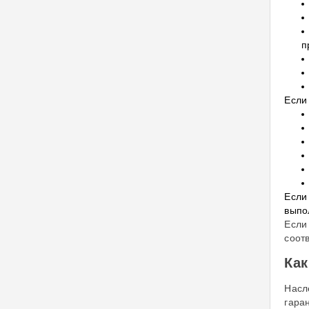
п
Если
Если
выпо
Если
соот
Как
Насл
гара