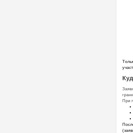
Толь
учас
Куд
Заяв
гран
При 
Посл
(зая