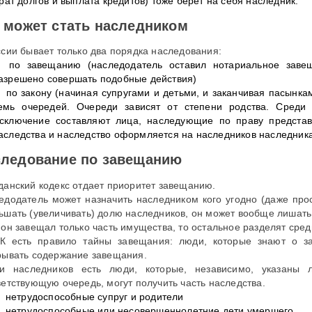
врат долгов и выплата кредитов) тоже берет на себя наследник.
 может стать наследником
ссии бывает только два порядка наследования:
по завещанию (наследодатель оставил нотариальное завещ
азрешено совершать подобные действия)
по закону (начиная супругами и детьми, и заканчивая пасынк
емь очередей. Очереди зависят от степени родства. Среди 
сключение составляют лица, наследующие по праву предста
аследства и наследство оформляется на наследников наследника
следование по завещанию
данский кодекс отдает приоритет завещанию.
едодатель может назначить наследником кого угодно (даже про
ьшать (увеличивать) долю наследников, он может вообще лишать
 он завещал только часть имущества, то остальное разделят сред
К есть правило тайны завещания: люди, которые знают о за
рывать содержание завещания.
и наследников есть люди, которые, независимо, указаны
ветствующую очередь, могут получить часть наследства.
нетрудоспособные супруг и родители
нетрудоспособные или несовершеннолетние дети умершего