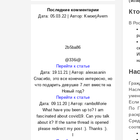
(воз
Последние комментарии
Кто
Дата:
05.03.22
|
Автор:
KwoerjAvern
В Ро
р
2b5ba86
с
И
@336i@
н
Перейти к статье
На
Дата:
19.11.21
|
Автор:
alexasanin
Спасибо, это все конечно интересно, но
Граж
что подарить девушке 7 лет вместе на
Насл
Новый год?
умен
Перейти к статье
Если
Дата:
09.11.20
|
Автор:
ramboMorie
По Г
What have you been up to? I am
раск
fascinated about covid19. Can you talk
Сред
about it? If the same thread is opened
соот
please redirect my post :). Thanks :).
I