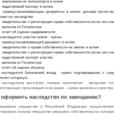
извлечение из техпаспорта и копия
кадастровый паспорт и копия
правоустанавливающие документы и копии: договор купли-про
раве на наследство
свидетельство о регистрации права собственности (если оно нас
выписка из Госреестра
отчет об оценке недвижимости.
 наследуется участок земли . нужны:
правоустанавливающий документ и копия
свидетельство о праве собственности на землю и копия
свидетельство о регистрации права собственности (если оно нас
кадастровый паспорт участка
выписка из Госреестра
отчет об оценке объекта.
 наследуется банковский вклад . нужно подтверждение о суще
лняет нотариус).
 наследством выступают паевые накопления . авторские го
ветствующих организаций если акции – нужна выписка из реестра
 оформить наследство по завещанию?
едование имущества в Российской Федерации осуществляет
нтировано получат имущество умершего собственника на основа