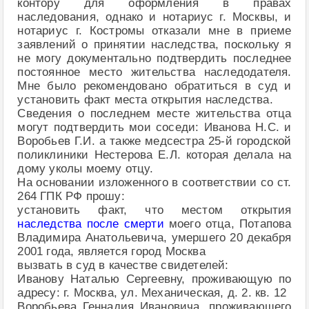
контору для оформления в правах
наследования, однако и нотариус г. Москвы, и
нотариус г. Костромы отказали мне в приеме
заявлений о принятии наследства, поскольку я
не могу документально подтвердить последнее
постоянное место жительства наследодателя.
Мне было рекомендовано обратиться в суд и
установить факт места открытия наследства.
Сведения о последнем месте жительства отца
могут подтвердить мои соседи: Иванова Н.С. и
Воробьев Г.И. а также медсестра 25-й городской
поликлиники Нестерова Е.Л. которая делала на
дому уколы моему отцу.
На основании изложенного в соответствии со ст.
264 ГПК РФ прошу:
установить факт, что местом открытия
наследства после смерти
моего отца, Потапова
Владимира Анатольевича, умершего 20 декабря
2001 года, является город Москва
вызвать в суд в качестве свидетелей:
Иванову Наталью Сергеевну, проживающую по
адресу: г. Москва, ул. Механическая, д. 2. кв. 12
Воробьева Геннадия Ивановича, проживающего