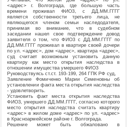
<адрес> г. Волгограда, где большую часть
времени проживал ФИО3, с ДД.ММ.ГГГГ
является собственности третьего лица, не
являющегося членом семьи наследодателя,
принимая во внимание, что в судебном
заседании нашел свое подтверждение довод
заявителя о том, что ФИО3 с ДД.ММ.ГГГГ по
ДД.ММ.ГГГГ проживал в квартире своей дочери
по ул. <адрес>, дом <адрес>, квартира <адрес>,
суд считает возможным установить данную
квартиру как место открытия наследства в
отношении имущества умершего ФИО3
Руководствуясь ст.ст. 193-199, 264 ГПК РФ суд,
Заявление Фомиченко Марии Семеновны об
установлении факта места открытия наследства
- удовлетворить.
Установить факт места открытия наследства
ФИО3, умершего ДД.ММ.ГГГГ, согласно которого
место открытия наследства считать квартиру
<адрес> в жилом доме <адрес> по ул. <адрес>
в Красноармейском районе г. Волгограда.
Решение может быть обжаловано в