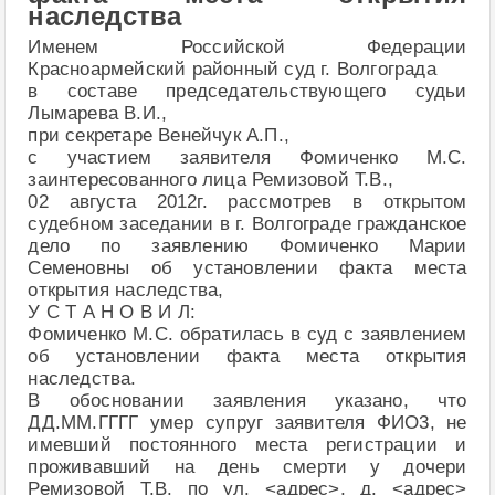
наследства
Именем Российской Федерации
Красноармейский районный суд г. Волгограда
в составе председательствующего судьи
Лымарева В.И.,
при секретаре Венейчук А.П.,
с участием заявителя Фомиченко М.С.
заинтересованного лица Ремизовой Т.В.,
02 августа 2012г. рассмотрев в открытом
судебном заседании в г. Волгограде гражданское
дело по заявлению Фомиченко Марии
Семеновны об установлении факта места
открытия наследства,
У С Т А Н О В И Л:
Фомиченко М.С. обратилась в суд с заявлением
об установлении факта места открытия
наследства.
В обосновании заявления указано, что
ДД.ММ.ГГГГ умер супруг заявителя ФИО3, не
имевший постоянного места регистрации и
проживавший на день смерти у дочери
Ремизовой Т.В. по ул. <адрес>, д. <адрес>