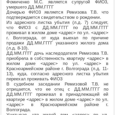
Фомиченко М.С. является супругой ФИО3,
умершего ДД.ММ.ГГГГ
Дочерью ФИО3 является Ремизова Т.В. что
подтверждается свидетельством о рождении.
Из адресного листка убытия (л.д. 7) следует,
что ФИО3 с ДД.ММ.ГГГГ по ДД.ММ.ГГГГ
проживал в жилом доме <адрес> по ул. <адрес>
г. Волгограда, от куда выехал по причине
продажи ДД.ММ.ГГГГ указанного жилого дома
(л.д. 8-10).
ДД.ММ.ГГГГ дочь наследодателя Ремизова Т.В.
приобрела в собственность квартиру <адрес> в
жилом доме <адрес> по ул. <адрес> в
Красноармейском районе г. Волгограда (л.д. 11-
13), куда, согласно адресного листка убытия
переехал проживать ФИО3
В судебном заседании Ремизовой Т.В. не
отрицается, что ее отец с ДД.ММ.ГГГГ по
ДД.ММ.ГГГГ проживал в принадлежащей ей
квартире <адрес> в жилом доме <адрес> по ул.
<адрес> в Красноармейском районе г.
Волгограда.
Учитывая, что жилой дом <адрес> по ул.