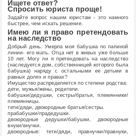
Ищете ответ?
Спросить юриста проще!
Задайте вопрос нашим юристам - это намного
быстрее, чем искать решение.
Имею ли я право претендовать
на наследство
Добрый день. Умерла моя бабушка по папиной
линии- его мать. Отца нет в живых уже больше
10 лет. Могу ли я претендовать на наследство
(наследуется дом, собственницей которого была
бабушка) наряду с остальными ее детьми в
равных долях и правах?
Имущество распределяется по степени родства:
дети, мужья/жены, родители.
бабушки/дедушки, сестры/братья, племянники/
племянницы.
тети/дяди, двоюродные братья/сестры.
прабабушки/прадедушки.
двоюродные дедушки/бабушки, двоюродные
внуки/внучки.
двоюродные: тети/дяди, правнучки/правнуки,