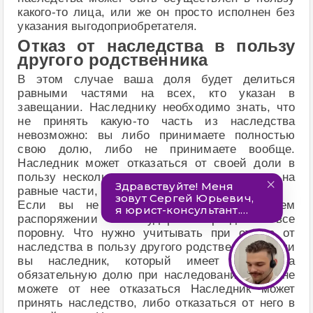
какого-то лица, или же он просто исполнен без
указания выгодоприобретателя.
Отказ от наследства в пользу
другого родственника
В этом случае ваша доля будет делиться
равными частями на всех, кто указан в
завещании. Наследнику необходимо знать, что
не принять какую-то часть из наследства
невозможно: вы либо принимаете полностью
свою долю, либо не принимаете вообще.
Наследник может отказаться от своей доли в
пользу нескольких лиц, и разделить ее не на
равные части, а по своему желанию.
Если вы не укажете эти части в своем
распоряжении – государство разделит все
поровну. Что нужно учитывать при отказе от
наследства в пользу другого родственника Если
вы наследник, который имеет право на
обязательную долю при наследовании – вы не
можете от нее отказаться Наследник может
принять наследство, либо отказаться от него в