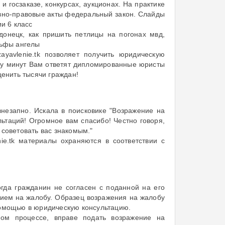
и госзаказе, конкурсах, аукционах. На практике
ивно-правовые акты федеральный закон. Слайды
и 6 класс
донецк, как пришить петлицы на погонах мвд,
льфы ангелы
yavlenie.tk позволяет получить юридическую
ру минут Вам ответят дипломированные юристы
ценить тысячи граждан!
незапно. Искала в поисковике "Возражение на
льтаций! Огромное вам спасибо! Честно говоря,
 советовать вас знакомым."
ie.tk материалы охраняются в соответствии с
огда гражданин не согласен с поданной на его
нием на жалобу. Образец возражения на жалобу
помощью в юридическую консультацию.
ном процессе, вправе подать возражение на