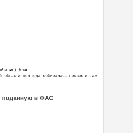
йствие). Блог:
й области пол-года собиралась провести там
у поданную в ФАС