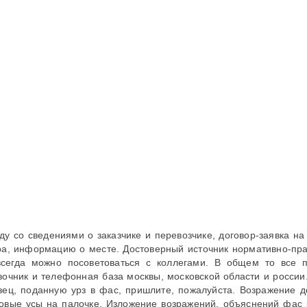
ду со сведениями о заказчике и перевозчике, договор-заявка н
ра, информацию о месте. Достоверный источник нормативно-пра
всегда можно посоветоваться с коллегами. В общем то все 
вочник и телефонная база москвы, московской области и россии
зец, поданную урз в фас, пришлите, пожалуйста. Возражение до
овые усы на палочке. Изложение возражений, объяснений фас р