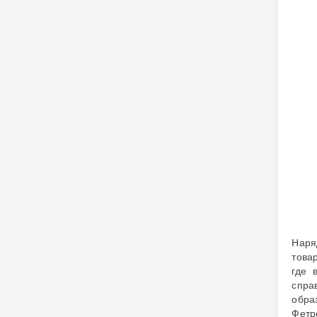
Наря
това
где 
спра
обра
Фетр