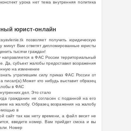
конспект урока нет тема внутренняя политика
атный юрист-онлайн
yavlenie.tk позволяет получить юридическую
ру минут Вам ответят дипломированные юристы
ценить тысячи граждан!
 направляется в ФАС России территориальный
е. Да, субъект жалобы предоставил возражения
енную на изменение
изнать утратившим силу приказ ФАС России от
ha писал(а):Может кто нибудь выставит образец
алобы в ФАС
нутренних дел. Это стало
огда гражданин не согласен с поданной на его
нием на жалобу. Образец возражения на жалобу
помощью в
ой сайт так как нету времени, а файл весит не
чится, введите номер. Вам прийдет смска и вы
бали. Номер