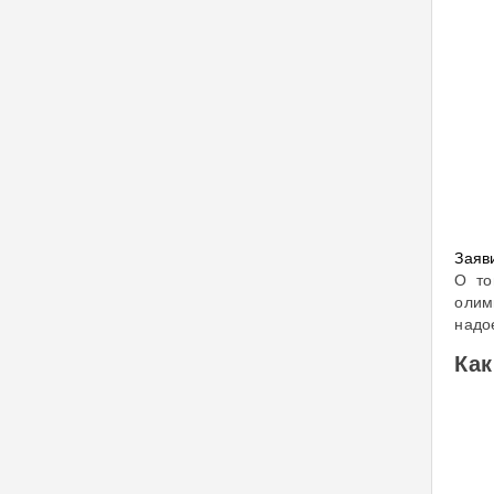
Заяв
О то
олим
надо
Как