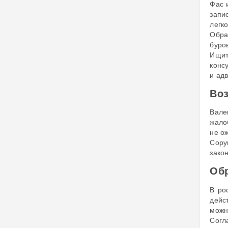
Фас 
запи
легк
Обра
буро
Ищит
конс
и ад
Воз
Вале
жало
не о
Copy
зако
Обр
В ро
дейс
можн
Согл