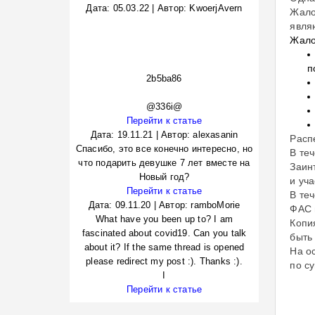
Дата:
05.03.22
|
Автор:
KwoerjAvern
Жало
явля
Жало
п
2b5ba86
@336i@
Перейти к статье
Дата:
19.11.21
|
Автор:
alexasanin
Расп
Спасибо, это все конечно интересно, но
В те
что подарить девушке 7 лет вместе на
Заин
Новый год?
и уч
Перейти к статье
В те
Дата:
09.11.20
|
Автор:
ramboMorie
ФАС 
What have you been up to? I am
Копи
fascinated about covid19. Can you talk
быть
about it? If the same thread is opened
На о
please redirect my post :). Thanks :).
по с
I
Перейти к статье