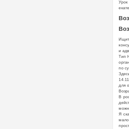
Урок
екат
Воз
Воз
Ищит
конс
и ад
Тип 
орга
по с
Здес
14.1
для 
Возр
В ро
дейс
можн
Я ск
мало
прост