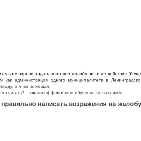
итель не вправе подать повторно жалобу на те же действия (безде
м как администрация одного муниципалитета в Ленинградско
пиаду, а я им помешал.
ело читать? - закажи эффективное обучение госзакупкам
 правильно написать возражения на жалоб