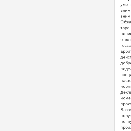
уже 
вним
вним
Обжа
таро
напи
отве
госз
арби
дейс
добр
поде
спец
наст
норм
Декл
номе
прох
Возр
полу
не н
прои