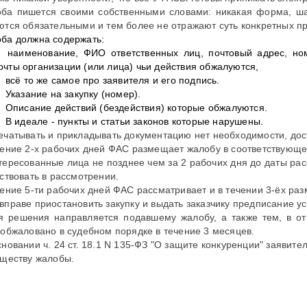
ба пишется своими собственными словами: никакая форма, ша
ются обязательными и тем более не отражают суть конкретных пр
ба должна содержать:
наименование, ФИО ответственных лиц, почтовый адрес, но
очты организации (или лица) чьи действия обжалуются,
всё то же самое про заявителя и его подпись.
Указание на закупку (номер).
Описание действий (бездействия) которые обжалуются.
В идеале - пункты и статьи законов которые нарушены.
ечатывать и прикладывать документацию нет необходимости, дост
чение 2-х рабочих дней ФАС размещает жалобу в соответствующ
тересованные лица не позднее чем за 2 рабочих дня до даты ра
аствовать в рассмотрении.
чение 5-ти рабочих дней ФАС рассматривает и в течении 3-ёх раз
вправе приостановить закупку и выдать заказчику предписание у
я решения направляется подавшему жалобу, а также тем, в о
 обжаловано в судебном порядке в течение 3 месяцев.
сновании ч. 24 ст. 18.1 N 135-ФЗ "О защите конкуренции" заявит
уществу жалобы.