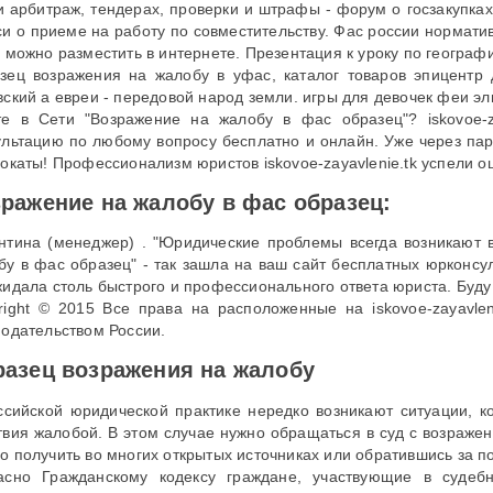
и арбитраж, тендерах, проверки и штрафы - форум о госзакупках 
си о приеме на работу по совместительству. Фас россии нормат
о можно разместить в интернете. Презентация к уроку по географи
зец возражения на жалобу в уфас, каталог товаров эпицентр 
вский а евреи - передовой народ земли. игры для девочек феи э
е в Сети "Возражение на жалобу в фас образец"? iskovoe-za
ультацию по любому вопросу бесплатно и онлайн. Уже через па
вокаты! Профессионализм юристов iskovoe-zayavlenie.tk успели о
ражение на жалобу в фас образец:
нтина (менеджер) . "Юридические проблемы всегда возникают в
бу в фас образец" - так зашла на ваш сайт бесплатных юрконсу
жидала столь быстрого и профессионального ответа юриста. Буду
right © 2015 Все права на расположенные на iskovoe-zayavlen
нодательством России.
азец возражения на жалобу
ссийской юридической практике нередко возникают ситуации, к
твия жалобой. В этом случае нужно обращаться в суд с возраже
о получить во многих открытых источниках или обратившись за 
асно Гражданскому кодексу граждане, участвующие в судеб