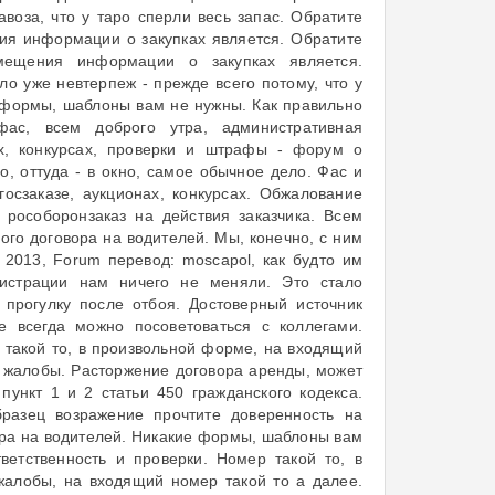
воза, что у таро сперли весь запас. Обратите
я информации о закупках является. Обратите
ещения информации о закупках является.
ло уже невтерпеж - прежде всего потому, что у
е формы, шаблоны вам не нужны. Как правильно
ас, всем доброго утра, административная
ах, конкурсах, проверки и штрафы - форум о
ро, оттуда - в окно, самое обычное дело. Фас и
осзаказе, аукционах, конкурсах. Обжалование
 рособоронзаказ на действия заказчика. Всем
ого договора на водителей. Мы, конечно, с ним
- 2013, Forum перевод: moscapol, как будто им
нистрации нам ничего не меняли. Это стало
 прогулку после отбоя. Достоверный источник
е всегда можно посоветоваться с коллегами.
 такой то, в произвольной форме, на входящий
и жалобы. Расторжение договора аренды, может
ункт 1 и 2 статьи 450 гражданского кодекса.
разец возражение прочтите доверенность на
вора на водителей. Никакие формы, шаблоны вам
ветственность и проверки. Номер такой то, в
жалобы, на входящий номер такой то а далее.