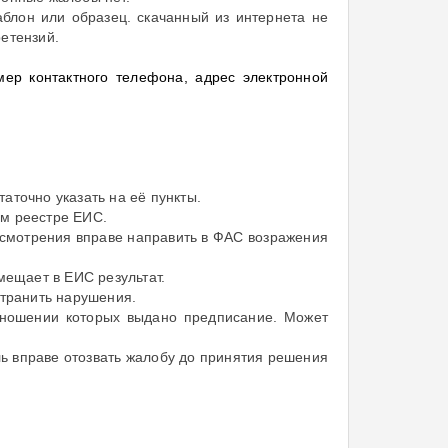
блон или образец. скачанный из интернета не
етензий.
мер контактного телефона, адрес электронной
аточно указать на её пункты.
ем реестре ЕИС.
ссмотрения вправе направить в ФАС возражения
мещает в ЕИС результат.
странить нарушения.
тношении которых выдано предписание. Может
ель вправе отозвать жалобу до принятия решения