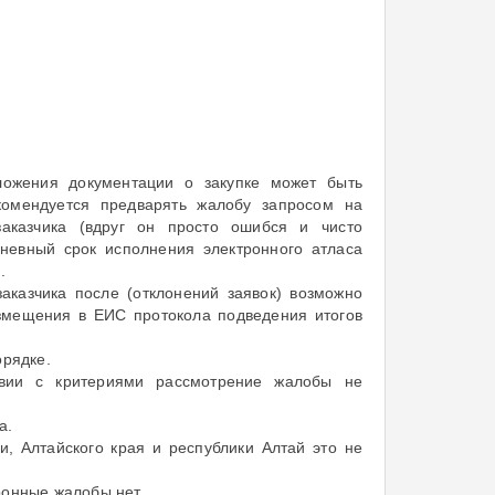
ожения документации о закупке может быть
комендуется предварять жалобу запросом на
аказчика (вдруг он просто ошибся и чисто
дневный срок исполнения электронного атласа
.
аказчика после (отклонений заявок) возможно
азмещения в ЕИС протокола подведения итогов
орядке.
ствии с критериями рассмотрение жалобы не
а.
, Алтайского края и республики Алтай это не
ронные жалобы нет.