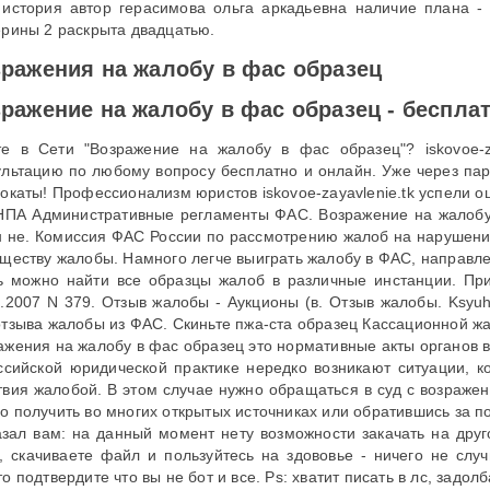
 история автор герасимова ольга аркадьевна наличие плана - 
ерины 2 раскрыта двадцатью.
ражения на жалобу в фас образец
ражение на жалобу в фас образец - беспл
е в Сети "Возражение на жалобу в фас образец"? iskovoe-za
ультацию по любому вопросу бесплатно и онлайн. Уже через па
вокаты! Профессионализм юристов iskovoe-zayavlenie.tk успели о
НПА Административные регламенты ФАС. Возражение на жалобу
н не. Комиссия ФАС России по рассмотрению жалоб на нарушени
уществу жалобы. Намного легче выиграть жалобу в ФАС, направл
ь можно найти все образцы жалоб в различные инстанции. Пр
1.2007 N 379. Отзыв жалобы - Аукционы (в. Отзыв жалобы. Ksyu
отзыва жалобы из ФАС. Скиньте пжа-ста образец Кассационной ж
ажения на жалобу в фас образец это нормативные акты органов в
ссийской юридической практике нередко возникают ситуации, к
твия жалобой. В этом случае нужно обращаться в суд с возраже
о получить во многих открытых источниках или обратившись за 
азал вам: на данный момент нету возможности закачать на друг
, скачиваете файл и пользуйтесь на здововье - ничего не слу
о подтвердите что вы не бот и все. Ps: хватит писать в лс, задол