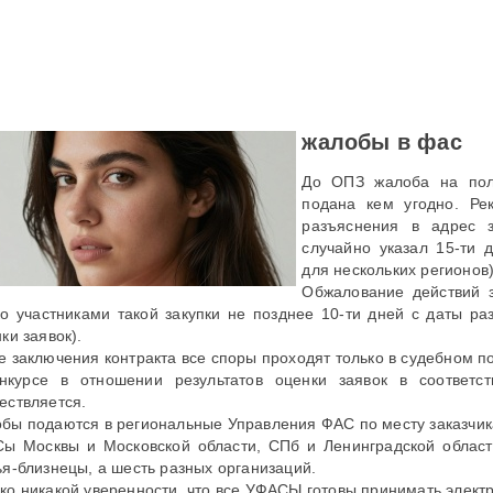
жалобы в фас
До ОПЗ жалоба на пол
подана кем угодно. Ре
разъяснения в адрес з
случайно указал 15-ти 
для нескольких регионов)
Обжалование действий з
ко участниками такой закупки не позднее 10-ти дней с даты р
ки заявок).
е заключения контракта все споры проходят только в судебном п
нкурсе в отношении результатов оценки заявок в соответ
ествляется.
бы подаются в региональные Управления ФАС по месту заказчик
ы Москвы и Московской области, СПб и Ленинградской области
ья-близнецы, а шесть разных организаций.
ко никакой уверенности, что все УФАСЫ готовы принимать элект