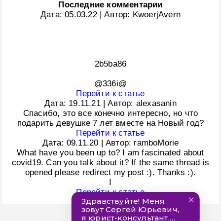
Последние комментарии
Дата:
05.03.22
|
Автор:
KwoerjAvern
2b5ba86
@336i@
Перейти к статье
Дата:
19.11.21
|
Автор:
alexasanin
Спасибо, это все конечно интересно, но что
подарить девушке 7 лет вместе на Новый год?
Перейти к статье
Дата:
09.11.20
|
Автор:
ramboMorie
What have you been up to? I am fascinated about
covid19. Can you talk about it? If the same thread is
opened please redirect my post :). Thanks :).
I
Перейти к статье