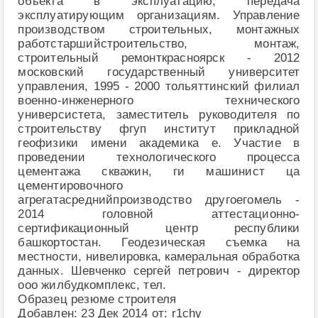
объекта в эксплуатацию, передача
эксплуатирующим организациям. Управление
производством строительных, монтажных
работстаршийстроительство, монтаж,
строительный ремонткрасноярск - 2012
московский государственный университет
управления, 1995 - 2000 тольяттинский филиал
военно-инженерного технического
универсистета, заместитель руководителя по
строительству фгуп институт прикладной
геофизики имени академика е. Участие в
проведении технологического процесса
цементажа скважин, ги машинист ца
цементировочного
агрегатасреднийпроизводство другоегомель -
2014 головной аттестационно-
сертификационный центр республики
башкортостан. Геодезическая съемка на
местности, нивелировка, камеральная обработка
данных. Шевченко сергей петрович - директор
ооо жилбудкомплекс, тел.
Образец резюме строителя
Добавлен: 23 Дек 2014 от: r1chy