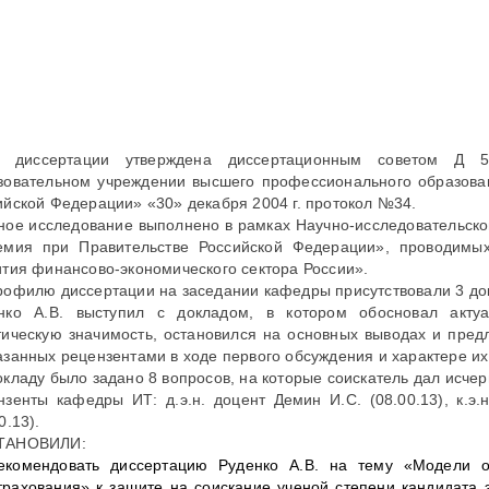
 диссертации утверждена диссертационным советом Д 50
зовательном учреждении высшего профессионального образова
ийской Федерации» «30» декабря 2004 г. протокол №34.
ное исследование выполнено в рамках Научно-исследовательс
емия при Правительстве Российской Федерации», проводимых
ития финансово-экономического сектора России».
рофилю диссертации на заседании кафедры присутствовали 3 док
нко А.В. выступил с докладом, в котором обосновал акту
тическую значимость, остановился на основных выводах и пред
азанных рецензентами в ходе первого обсуждения и характере их
окладу было задано 8 вопросов, на которые соискатель дал исч
нзенты кафедры ИТ: д.э.н. доцент Демин И.С. (08.00.13), к.э.н.
0.13).
ТАНОВИЛИ:
екомендовать диссертацию Руденко А.В. на тему «Модели о
трахования» к защите на соискание ученой степени кандидата 