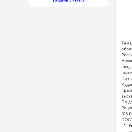
Перейти к статье
Тема
обра
Росс
Науч
акад
разв
По п
Руде
прак
выск
По д
Реце
(08.0
ПОС
Р
с