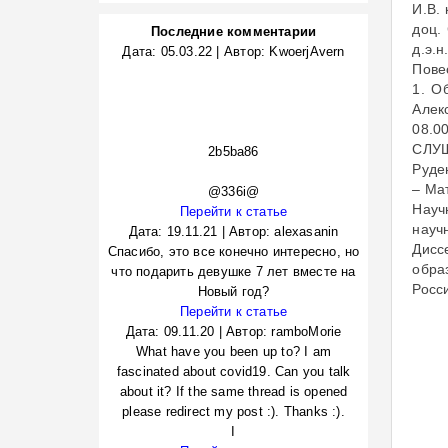
И.В. 
доц. 
Последние комментарии
д.э.н
Дата:
05.03.22
|
Автор:
KwoerjAvern
Пове
1. О
Алек
08.0
СЛУШ
2b5ba86
Руде
– Ма
@336i@
Науч
Перейти к статье
науч
Дата:
19.11.21
|
Автор:
alexasanin
Дисс
Спасибо, это все конечно интересно, но
обра
что подарить девушке 7 лет вместе на
Росс
Новый год?
Перейти к статье
Дата:
09.11.20
|
Автор:
ramboMorie
What have you been up to? I am
fascinated about covid19. Can you talk
about it? If the same thread is opened
please redirect my post :). Thanks :).
I