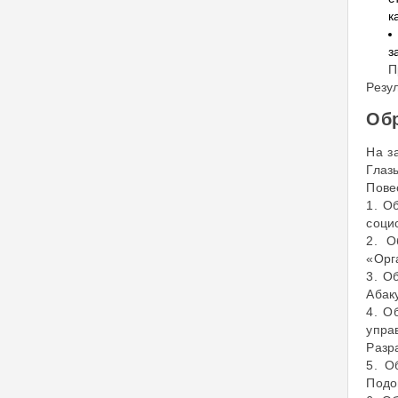
к
з
П
Резу
Обр
На з
Глаз
Пове
1. О
соци
2. О
«Орг
3. О
Абак
4. О
упра
Разр
5. О
Подо