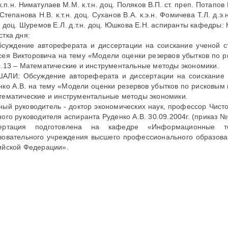
к.п.н. Ниматулаев М.М. к.т.н. доц. Поляков В.П. ст. преп. Потапов В
Степанова Н.В. к.т.н. доц. Суханов В.А. к.э.н. Фомичева Т.Л. д.э.
. доц. Шуремов Е.Л. д.т.н. доц. Юшкова Е.Н. аспиранты кафедры: 
стка дня:
бсуждение автореферата и диссертации на соискание ученой с
сея Викторовича на тему «Модели оценки резервов убытков по 
0.13 – Математические и инструментальные методы экономики.
АЛИ: Обсуждение автореферата и диссертации на соискание у
нко А.В. на тему «Модели оценки резервов убытков по рисковым
тематические и инструментальные методы экономики.
ный руководитель - доктор экономических наук, профессор Чист
ного руководителя аспиранта Руденко А.В. 30.09.2004г. (приказ №
ертация подготовлена на кафедре «Информационные тех
зовательного учреждения высшего профессионального образов
ийской Федерации».