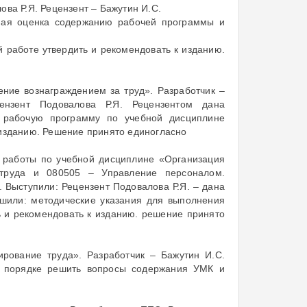
ова Р.Я. Рецензент – Бажутин И.С.
ьная оценка содержанию рабочей программы и
 работе утвердить и рекомендовать к изданию.
ние вознаграждением за труд». Разработчик –
ензент Подовалова Р.Я. Рецензентом дана
 рабочую программу по учебной дисциплине
 изданию. Решение принято единогласно
й работы по учебной дисциплине «Организация
 труда и 080505 – Управление персоналом.
. Выступили: Рецензент Подовалова Р.Я. – дана
шили: методические указания для выполнения
ь и рекомендовать к изданию. решение принято
рование труда». Разработчик – Бажутин И.С.
м порядке решить вопросы содержания УМК и