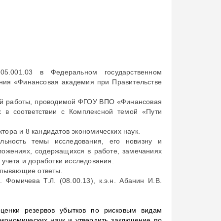
5.001.03 в Федеральном государственном
ния «Финансовая академия при Правительстве
кой работы, проводимой ФГОУ ВПО «Финансовая
 в соответствии с Комплексной темой «Пути
тора и 8 кандидатов экономических наук.
альность темы исследования, его новизну и
ложениях, содержащихся в работе, замечаниях
 учета и доработки исследования.
ерпывающие ответы.
 Фомичева Т.Л. (08.00.13), к.э.н. Абанин И.В.
ценки резервов убытков по рисковым видам
экономических наук и утвердить заключение по