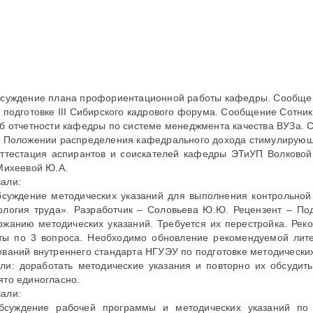
бсуждение плана профориентационной работы кафедры. Сообщен
О подготовке III Сибирского кадрового форума. Сообщение Сотник
Об отчетности кафедры по системе менеджмента качества ВУЗа. 
О Положении распределения кафедрального дохода стимулирующ
Аттестация аспирантов и соискателей кафедры ЭТиУП Волковой 
 Михеевой Ю.А.
али:
бсуждение методических указаний для выполнения контрольно
ология труда». Разработчик – Соловьева Ю.Ю. Рецензент – По
ржанию методических указаний. Требуется их перестройка. Рек
ты по 3 вопроса. Необходимо обновление рекомендуемой лите
ований внутреннего стандарта НГУЭУ по подготовке методических
ли: доработать методические указания и повторно их обсуди
ято единогласно.
али:
бсуждение рабочей программы и методических указаний по