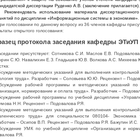
андидатской диссертации Руденко А.В. (заключение прилагается)
Рекомендовать использование материала диссертационного
анятий по дисциплине «Информационные системы в экономике».
ри голосовании по данному вопросу из 36 членов кафедры присут
льтаты открытого голосования:
азец протокола заседания кафедры ЭТиУП
аседании присутствуют: Сотникова С.И. Маслов Е.В. Подовалова
ырин С.Ю. Навалихин Е.З. Гладышев Ю.В. Волкова А.С. Михеева 
стка:
бсуждение методических указаний для выполнения контрольно
ология труда». Разработчик – Соловьева Ю.Ю. Рецензент – Подов
бсуждение рабочей программы и методических указаний по
анизация, нормирование и оплата труда». Разработчик – Подовал
бсуждение рабочей программы по учебной дисциплине «Управле
умова Н.Н. Рецензент – Подовалова Р.Я.
бсуждение методических указаний для выполнения контрольно
вленческого труда» для специальности 080104- Экономика
аботчик – Осипов В.П. Рецензент – Подовалова Р.Я. Бажутин И.С.
бсуждение УМК по учебной дисциплине «Организация и норми
валова Р.Я.