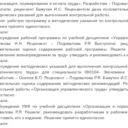
анизация, нормирование и оплата труда». Разработчик – Подовал
упили: рецензент Бажутин И.С. Рецензентом дана положител
дических указаний для выполнения контрольной работы.
ли: рабочую программу и методические указания по контрольной
ние принято единогласно.
али:
бсуждение рабочей программы по учебной дисциплине «Управле
умова Н.Н. Рецензент – Подовалова Р.Я Выступили: рец
жительная оценка содержанию рабочей программы. Решили:
авление вознаграждением за труд» утвердить и рекомендовать к
али:
бсуждение методических указаний для выполнения контрольно
вленческого труда» для специальности 080104- Экономика
аботчик – Осипов В.П. Рецензент – Подовалова Р.Я. Бажутин И.С
жительная оценка содержанию методических рекомендаций. Ре
рольной работы «Организация управленческого труда» утвердит
огласно.
али:
бсуждение УМК по учебной дисциплине «Организация и норми
валова Р.Я. Решили: рекомендовать разработчикам в рабоче
ставить его к изданию. Решение принято единогласно.
али: