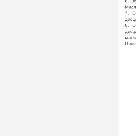
6. О
Масл
7. О
дисц
8. О
дисц
маги
Подо