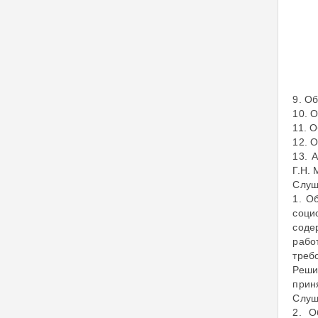
9. О
10. 
11. 
12. 
13. 
Г.Н.
Слуш
1. О
соци
соде
рабо
треб
Реши
прин
Слуш
2. О