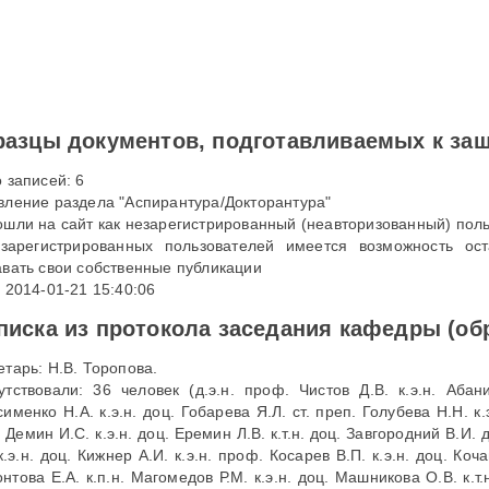
азцы документов, подготавливаемых к защ
 записей: 6
вление раздела "Аспирантура/Докторантура"
ошли на сайт как незарегистрированный (неавторизованный) поль
зарегистрированных пользователей имеется возможность ост
авать свои собственные публикации
 2014-01-21 15:40:06
иска из протокола заседания кафедры (об
етарь: Н.В. Торопова.
утствовали: 36 человек (д.э.н. проф. Чистов Д.В. к.э.н. Абанин
именко Н.А. к.э.н. доц. Гобарева Я.Л. ст. преп. Голубева Н.Н. к.
. Демин И.С. к.э.н. доц. Еремин Л.В. к.т.н. доц. Завгородний В.И.
к.э.н. доц. Кижнер А.И. к.э.н. проф. Косарев В.П. к.э.н. доц. Коча
това Е.А. к.п.н. Магомедов Р.М. к.э.н. доц. Машникова О.В. к.т