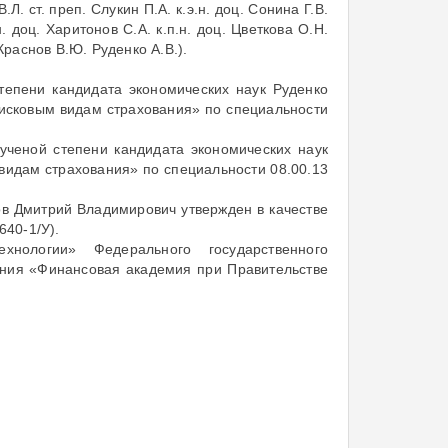
.Л. ст. преп. Слукин П.А. к.э.н. доц. Сонина Г.В.
н. доц. Харитонов С.А. к.п.н. доц. Цветкова О.Н.
Краснов В.Ю. Руденко А.В.).
тепени кандидата экономических наук Руденко
рисковым видам страхования» по специальности
ченой степени кандидата экономических наук
 видам страхования» по специальности 08.00.13
ов Дмитрий Владимирович утвержден в качестве
640-1/У).
нологии» Федерального государственного
ания «Финансовая академия при Правительстве