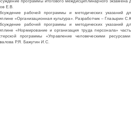
бсуждение программы итогового междисциплинарного экзамена д
ов Е.В.
бсуждение рабочей программы и методических указаний дл
иплине «Организационная культура». Разработчик – Глазырин С.Ю
бсуждение рабочей программы и методических указаний д
иплине «Нормирование и организация труда персонала» част
стерской программы «Управление человеческими ресурсами
валова Р.Я. Бажутин И.С.