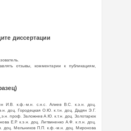
ите диссертации
зователь.
авлять отзывы, комментарии к публикациям,
разец)
 И.В. к.ф.-м.н. с.н.с. Алиев В.С. к.э.н. доц.
э.н. доц. Городецкая О.Ю. к.т.н. доц. Дадян Э.Г.
 д.э.н. проф. Заложнев А.Ю. к.т.н. доц. Золотарюк
нова Е.Р. к.э.н. доц. Литвиненко А.Ф. к.п.н. доц.
.н. доц. Мельников П.П. к.ф.-м.н. доц. Миронова