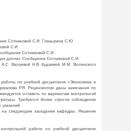
ие Сотниковой С.И. Глазырина С.Ю.
овой С.И.
Сообщение Сотниковой С.И.
их доплат. Сообщение Сотниковой С.И.
А.С. Валуевой Н.В.,Кудаевой М.М. Волянского
й работы по учебной дисциплине «Экономика и
довалова Р.Я. Рецензентом даны замечания по
омендуется оставить по вариантам контрольной
ратуры. Требуется более строгое соблюдение
 указаний.
ть на следующем заседании кафедры. Решение
 контрольной работе по учебной дисциплине