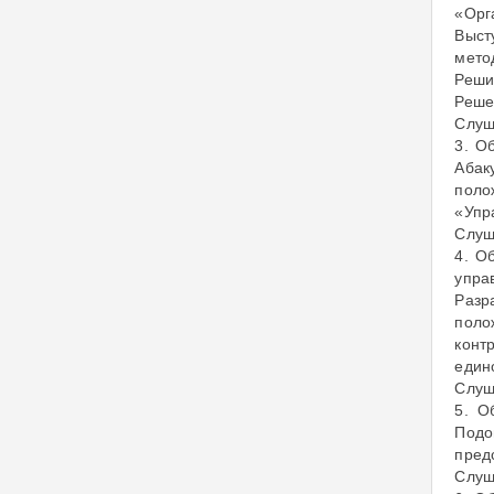
«Орг
Выст
мето
Реши
Реше
Слуш
3. О
Абак
поло
«Упр
Слуш
4. О
упра
Разр
поло
конт
един
Слуш
5. О
Подо
пред
Слуш