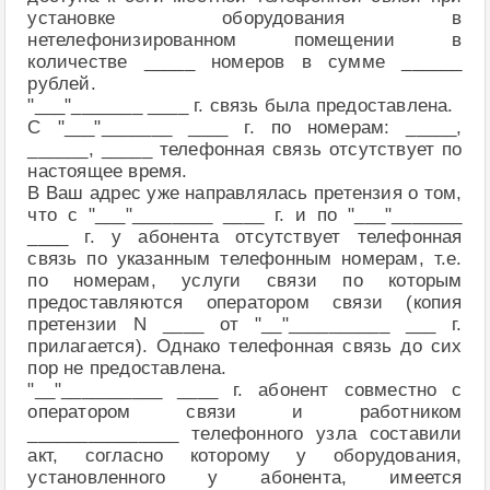
установке оборудования в
нетелефонизированном помещении в
количестве _____ номеров в сумме ______
рублей.
"___"_______ ____ г. связь была предоставлена.
С "___"_______ ____ г. по номерам: _____,
______, _____ телефонная связь отсутствует по
настоящее время.
В Ваш адрес уже направлялась претензия о том,
что с "___"________ ____ г. и по "___"_______
____ г. у абонента отсутствует телефонная
связь по указанным телефонным номерам, т.е.
по номерам, услуги связи по которым
предоставляются оператором связи (копия
претензии N ____ от "__"__________ ___ г.
прилагается). Однако телефонная связь до сих
пор не предоставлена.
"__"__________ ____ г. абонент совместно с
оператором связи и работником
_______________ телефонного узла составили
акт, согласно которому у оборудования,
установленного у абонента, имеется