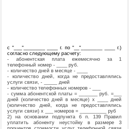
с "___"________ ____ г. по "__"________ ____ г.)
согласно следующему расчету:
- абонентская плата ежемесячно за 1
телефонный номер - ____ руб.
- количество дней в месяце - ____
- количество дней, когда не предоставлялись
услуги связи, - _____ дней
- количество телефонных номеров - ___
- сумма абонентской платы = _______ руб. =___
дней (количество дней в месяце) х ____ дней
(количество дней, когда не предоставлялись
услуги связи) х ___ номеров = __________ руб
2) на основании подпункта б п. 139 Правил
уплатить абоненту неустойку в размере 3
процентов стоимости услуг телефонной связи