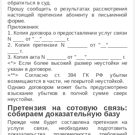
обратиться в суд.
Прошу сообщить о результатах рассмотрения
настоящей претензии абоненту в письменной
форме.
Приложения:
1. Копия договора о предоставлении услуг связи
N ____ от "__"____ ____ г.
2. Копия претензии N _______ от "__"_______
____ г.
3. Копия акта N _______ от "___"________ ____ г.
<*> Если более высокий размер неустойки не
указан в договоре.
<**> Согласно ст. 394 ГК РФ убытки
возмещаются в части, не покрытой неустойкой.
Однако договором может быть предусмотрено
взыскание убытков в полной сумме сверх
неустойки.
Претензия на сотовую связь:
собираем доказательную базу
Прежде чем будет составлена претензия на
услуги связи, необходимо подготовить
доказательства правомерности требований