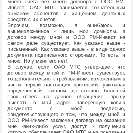
моего счета без моего договора с ООО РМ-
Инвест, ОАО МТС занимается сознательным
обманом абонентов и хищением денежных
средств с их счетов.
Впрочем, возможно, я ошибаюсь и
вышеизложенное - лишь мои домыслы, а
договор между мной и ООО РМ-Инвест на
самом деле существует. Как указано выше -
письменный. Как указано выше - в виде одного
документа подписанного сторонами. То есть, и
мною. Но у меня его нет!
В случае, если ОАО МТС утверждает, что
договор между мной и РМ-Инвест существует,
то дополнительно к требованиям, изложенным в
части первой настоящих претензий, учитывая
определенный законом достаточно большой
срок ответа на данное обращение, прошу
выслать в мой адрес заверенную копию
документа с моей подписью,
свидетельствующего о том, что между мной и
ООО РМ-Инвест заключен договор на оказание
мне каких-либо услуг, доступ к получению
которых обеспечивает ОАО МТС и на основании