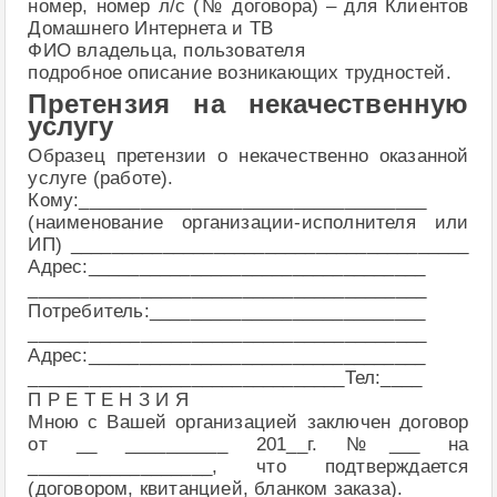
номер, номер л/с (№ договора) – для Клиентов
Домашнего Интернета и ТВ
ФИО владельца, пользователя
подробное описание возникающих трудностей.
Претензия на некачественную
услугу
Образец претензии о некачественно оказанной
услуге (работе).
Кому:__________________________________
(наименование организации-исполнителя или
ИП) _______________________________________
Адрес:_________________________________
_______________________________________
Потребитель:___________________________
_______________________________________
Адрес:_________________________________
_______________________________Тел:____
П Р Е Т Е Н З И Я
Мною с Вашей организацией заключен договор
от __ __________ 201__г. №___ на
__________________, что подтверждается
(договором, квитанцией, бланком заказа).