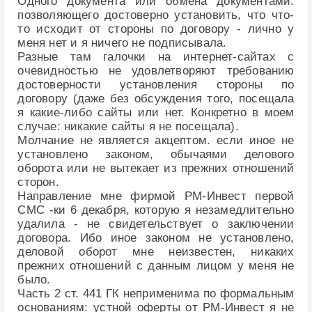
Одного документа или обмена документами.
позволяющего достоверно установить, что что-
то исходит от стороны по договору - лично у
меня нет и я ничего не подписывала.
Разные там галочки на интернет-сайтах с
очевидностью не удовлетворяют требованию
достоверности установления стороны по
договору (даже без обсуждения того, посещала
я какие-либо сайты или нет. Конкретно в моем
случае: никакие сайты я не посещала).
Молчание не является акцептом. если иное не
установлено законом, обычаями делового
оборота или не вытекает из прежних отношений
сторон.
Направление мне фирмой РМ-Инвест первой
СМС -ки 6 декабря, которую я незамедлительно
удалила - не свидетельствует о заключении
договора. Ибо иное законом не установлено,
деловой оборот мне неизвестен, никаких
прежних отношений с данным лицом у меня не
было.
Часть 2 ст. 441 ГК неприменима по формальным
основаниям: устной оферты от РМ-Инвест я не