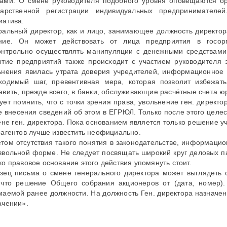
ами. О смене руководителя подобного уровня оповещаются ор
дарственной регистрации индивидуальных предпринимателе
иатива.
ральный директор, как и лицо, занимающее должность директор
ние. Он может действовать от лица предприятия в госорг
онтрольно осуществлять манипуляции с денежными средствами н
ытие предприятий также происходит с участием руководителя 
ьнения явилась утрата доверия учредителей, информационное 
ходимый шаг, превентивная мера, которая позволит избежат
авить, прежде всего, в банки, обслуживающие расчётные счета юр
ует помнить, что с точки зрения права, увольнение ген. дирек
е внесения сведений об этом в ЕГРЮЛ. Только после этого цел
ене ген. директора. Пока основанием является только решение 
рагентов лучше известить неофициально.
етом отсутствия такого понятия в законодательстве, информаци
звольной форме. Не следует посвящать широкий круг деловых п
ко правовое основание этого действия упомянуть стоит.
зец письма о смене генерального директора может выглядет
 что решение Общего собрания акционеров от (дата, номер)
маемой ранее должности. На должность Ген. директора назначе
ачении».