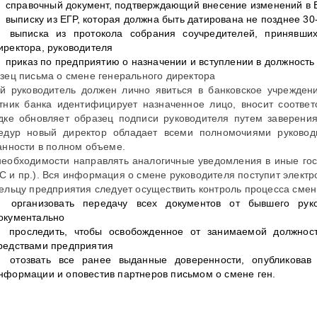
справочный документ, подтверждающий внесение изменений в 
выписку из ЕГР, которая должна быть датирована не позднее 3
выписка из протокола собрания соучредителей, принявши
иректора, руководителя
приказ по предприятию о назначении и вступлении в должность
зец письма о смене генерального директора
й руководитель должен лично явиться в банковское учрежден
тник банка идентифицирует назначенное лицо, вносит соотве
дке обновляет образец подписи руководителя путем заверения 
едур новый директор обладает всеми полномочиями руководи
анности в полном объеме.
необходимости направлять аналогичные уведомления в иные го
 и пр.). Вся информация о смене руководителя поступит электр
ельцу предприятия следует осуществить контроль процесса смен
организовать передачу всех документов от бывшего рук
окументально
проследить, чтобы освобожденное от занимаемой должнос
редствами предприятия
отозвать все ранее выданные доверенности, опубликова
нформации и оповестив партнеров письмом о смене ген.