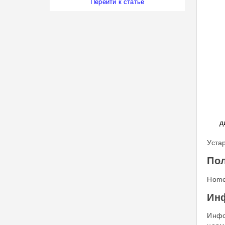
Перейти к статье
д
Уста
По
Home
Инф
Инфо