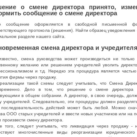
шение о смене директора принято, изм
рмить сообщение о смене директора
ое сообщение оформляется в свободной письменной ф
ветствующего протокола (решения). Найти образец уведомления 
иальном разделе нашего сайта.
овременная смена директора и учредител
известно, смена руководства может производиться не только
твенному желанию или решением учредителей уволить директо
ессионализмом и т.д. Нередко эта процедура является частью
ытия фирмы через продажу.
реализации такой схемы следует учитывать, что Смена Дире
временно. Дело в том, что решение о смене директора 
твующими в общем собрании. А директор, в свою очередь, долж
у учредителей. Следовательно, эти процедуры должен разделят
 последовательность действий может быть любой. Можно снач
ава ООО старых учредителей и ввести новых участников или на 
м произвести смену директора.
е того, следует учитывать, что ликвидация через продажу 
ствуют многочисленные виды реорганизации юридического