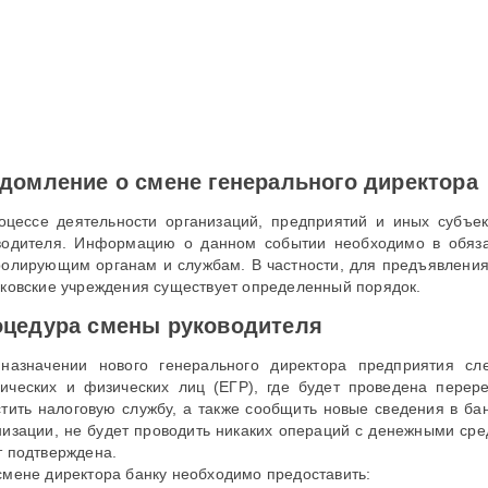
домление о смене генерального директора
оцессе деятельности организаций, предприятий и иных субъе
водителя. Информацию о данном событии необходимо в обяза
ролирующим органам и службам. В частности, для предъявления
нковские учреждения существует определенный порядок.
цедура смены руководителя
назначении нового генерального директора предприятия сл
ических и физических лиц (ЕГР), где будет проведена перер
стить налоговую службу, а также сообщить новые сведения в ба
низации, не будет проводить никаких операций с денежными сре
т подтверждена.
смене директора банку необходимо предоставить: