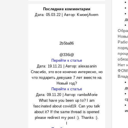
Последние комментарии
Дата:
05.03.22
|
Автор:
KwoerjAvern
д
Обра
Новы
Рабо
2b5ba86
поря
проц
@336i@
обяз
Перейти к статье
Нет 
Дата:
19.11.21
|
Автор:
alexasanin
ФОМС
Спасибо, это все конечно интересно, но
Влад
что подарить девушке 7 лет вместе на
Новый год?
д
Перейти к статье
Дата:
09.11.20
|
Автор:
ramboMorie
с
What have you been up to? I am
fascinated about covid19. Can you talk
и
about it? If the same thread is opened
please redirect my post :). Thanks :).
I