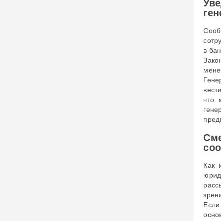
Ув
ген
Сооб
сотр
в ба
Зако
мене
Гене
вест
что 
гене
пред
См
соо
Как 
юрид
расс
зрен
Если
осно