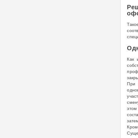
Ре
офо
Так
соот
спец
Одн
Как 
собс
проф
закр
При 
одно
учас
смен
этом
сост
зате
Кром
Суще