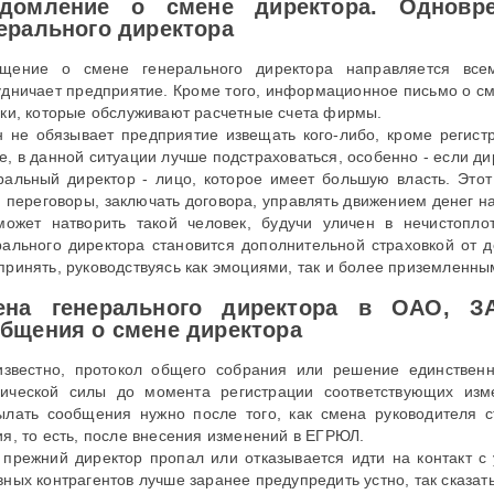
едомление о смене директора. Одновр
ерального директора
щение о смене генерального директора направляется все
удничает предприятие. Кроме того, информационное письмо о см
нки, которые обслуживают расчетные счета фирмы.
н не обязывает предприятие извещать кого-либо, кроме регист
е, в данной ситуации лучше подстраховаться, особенно - если дир
ральный директор - лицо, которое имеет большую власть. Этот
и переговоры, заключать договора, управлять движением денег на
может натворить такой человек, будучи уличен в нечистопл
рального директора становится дополнительной страховкой от 
принять, руководствуясь как эмоциями, так и более приземленн
ена генерального директора в ОАО, 
бщения о смене директора
известно, протокол общего собрания или решение единствен
ической силы до момента регистрации соответствующих изме
ылать сообщения нужно после того, как смена руководителя 
ия, то есть, после внесения изменений в ЕГРЮЛ.
 прежний директор пропал или отказывается идти на контакт с
вных контрагентов лучше заранее предупредить устно, так сказат