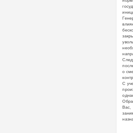
норм
госу
иниц
Гене
влия
беск
закр
увол
необ
напр
След
посл
о см
конт
С уч
прои
одна
Обра
Вас,
зани
назн