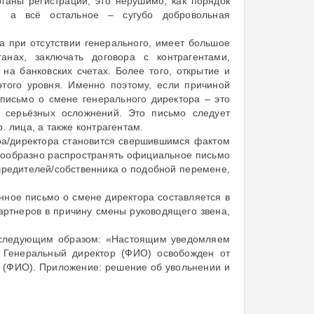
ганы регистрации, это нерушимо, как порядок
й. а всё остальное – сугубо добровольная
а при отсутствии генерального, имеет большое
анах, заключать договора с контрагентами,
а банковских счетах. Более того, открытие и
этого уровня. Именно поэтому, если причиной
письмо о смене генерального директора – это
ь серьёзных осложнений. Это письмо следует
. лица, а также контрагентам.
тора/директора становится свершившимся фактом
есообразно распространять официальное письмо
учредителей/собственника о подобной перемене,
онное письмо о смене директора составляется в
артнеров в причину смены руководящего звена,
ь следующим образом: «Настоящим уведомляем
. Генеральный директор (ФИО) освобожден от
н (ФИО). Приложение: решение об увольнении и