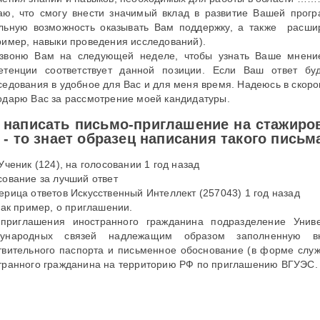
аю, что смогу внести значимый вклад в развитие Вашей прог
льную возможность оказывать Вам поддержку, а также
ример, навыки проведения исследований).
звоню Вам на следующей неделе, чтобы узнать Ваше мнение 
етенции соответствует данной позиции. Если Ваш ответ б
седования в удобное для Вас и для меня время. Надеюсь в скоро
одарю Вас за рассмотрение моей кандидатуры.
 написать письмо-приглашение на стажиро
 - то знает образец написания такого письм
Ученик (124), на голосовании 1 год назад
сование за лучший ответ
ерица ответов Искусственный Интеллект (257043) 1 год назад
 как пример, о приглашении.
приглашения иностранного гражданина подразделение Унив
ународных связей надлежащим образом заполненную вн
твительного паспорта и письменное обоснование (в форме служ
транного гражданина на территорию РФ по приглашению ВГУЭС.