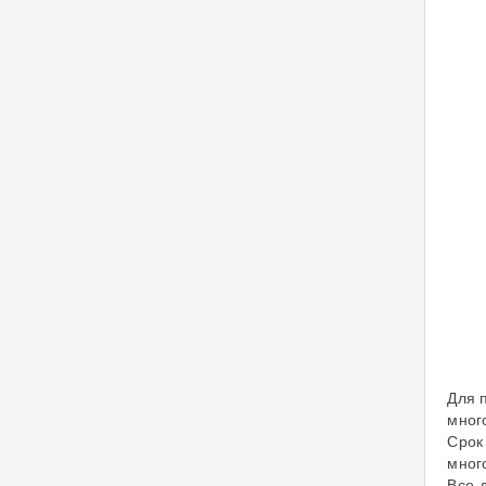
Для 
мног
Срок
мног
Все 