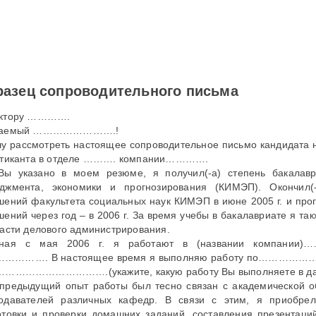
азец сопроводительного письма
ектору ………….
жаемый …………………….!
у рассмотреть настоящее сопроводительное письмо кандидата н
ктиканта в отделе ………. компании………….
Вы указано в моем резюме, я получил(-а) степень бакалавр
джмента, экономики и прогнозирования (КИМЭП). Окончил(
шений факультета социальных наук КИМЭП в июне 2005 г. и про
шений через год – в 2006 г. За время учебы в бакалавриате я т
ласти делового администрирования.
иная с мая 2006 г. я работают в (названии компании
…………. В настоящее время я выполняю работу по………………
 …………………………….(укажите, какую работу Вы выполняете 
предыдущий опыт работы был тесно связан с академической обл
одавателей различных кафедр. В связи с этим, я приобрел(
отовки и проверки домашних заданий, составления презентац