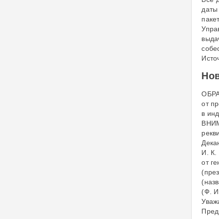
даты
паке
Упра
выда
собе
Источ
Но
ОБР
от п
в ин
ВНИМ
рекв
Дека
И. К
от г
(през
(наз
(Ф. 
Уваж
Пред