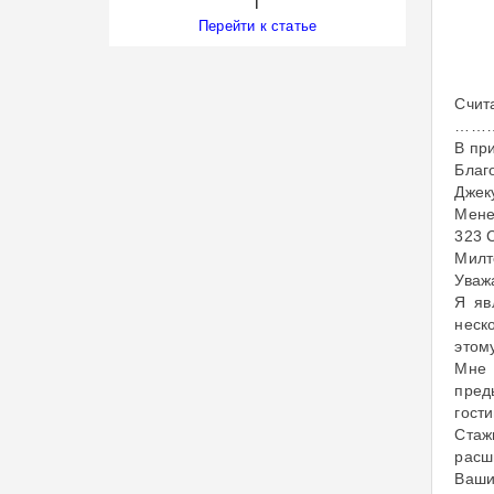
I
Перейти к статье
Cчит
……
В пр
Благ
Джек
Мене
323 
Милт
Уваж
Я яв
неск
этом
Мне 
пред
гост
Стаж
расш
Ваши