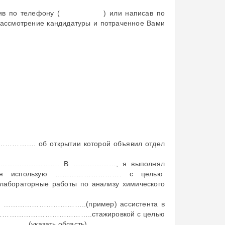
позвонив по телефону ( ) или написав по
 рассмотрение кандидатуры и потраченное Вами
………………. об открытии которой объявил отдел
…………………………. В ………………, я выполнял
 использую ………………………. с целью
бораторные работы по анализу химического
естве ……………………………..(пример) ассистента в
аботы …………………………………..стажировкой с целью
…………….(указать область).