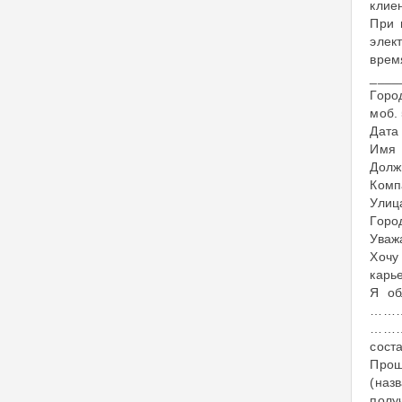
клие
При 
элек
врем
____
Горо
моб.
Дата
Имя
Долж
Комп
Улиц
Горо
Уваж
Хочу
карь
Я о
………
…………
сост
Прош
(наз
полу