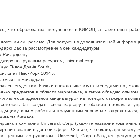
аю, что образование, полученное в КИМЭП, а также опыт ра
……………………..
иложении см. резюме. Для получения дополнительной информаци
одарю Вас за рассмотрение моей кандидатуры.
у Ричардсону
джеру по трудовым ресурсам,Universal corp.
Саус Ейвон Драйв South,
он, штат Нью-Йорк 10945,
аемый г-н Ричардсон!
ляюсь студентом Казахстанского института менеджмента, эко
олько предметов в области маркетинга, а также обладаю опытом 
у я являюсь идеальной кандидатурой на позицию стажера в компан
хотелось бы создать свою карьеру в области продаж и уп
ыдущему опыту работы и полученным знаниям я определился, ч
иничном бизнесе.
ировка в компании Universal, Corp. (укажите название компании, 
ирения знаний в данной сфере. Считаю, что благодаря моему ж
м ценным сотрудником. Universal, Corp обладает репутацие