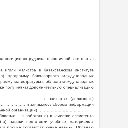
а позицию сотрудника с частичной занятостью
а и/или магистра в Казахстанском институте
-а) программу бакалавриата международных
грамму магистратуры в области международных
акже получил(-а) дополнительную специализацию
)……………………………. в качестве (должность)
……………… и занимаюсь сбором информации
в данной организации)…………………………….
астью – я работал(-а) в качестве ассистента
-а) навыки подготовки учебных материалов,
ий и прочие соответствующие навыки. Обладаю