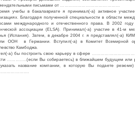
омендательными письмами от ……………………………………
ремя учебы в бакалавриате я принимал(-а) активное участи
низациях. Благодаря полученной специальности в области межд
осами международного и отечественного права. В 2002 году
енческой ассоциации (ELSA). Принимал(-а) участие в 41-м м
нья (Испания). Затем, в декабре 2004 г. я представлял(-а) 
ли ООН в Германии. Вступил(-а) в Комитет Всемирной орг
левство Камбоджа.
тел(-а) бы построить свою карьеру в сфере …………………………
сти …………..(если Вы собираетесь) в ближайшем будущем ил
(указать название компании, в которую Вы подаете резюме)
………………….