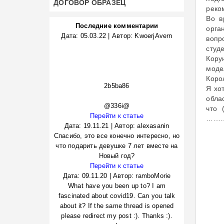
ДОГОВОР ОБРАЗЕЦ
рек
Во в
Последние комментарии
орга
Дата:
05.03.22
|
Автор:
KwoerjAvern
вопр
студ
Кору
моде
Коро
2b5ba86
Я хо
обла
@336i@
что 
Перейти к статье
……
Дата:
19.11.21
|
Автор:
alexasanin
Спасибо, это все конечно интересно, но
что подарить девушке 7 лет вместе на
Новый год?
Перейти к статье
Дата:
09.11.20
|
Автор:
ramboMorie
What have you been up to? I am
fascinated about covid19. Can you talk
about it? If the same thread is opened
please redirect my post :). Thanks :).