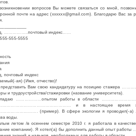
нтов.
возникновении вопросов Вы можете связаться со мной, 
тронной почте на адрес (xxxxxx@gmail.com). Благодарю Вас за
я.
___________
д, ……………..почтовый индекс……
 555-555-5555
ность
ания
а
д, почтовый индекс
аемый(-ая) (Имя, отчество)!
 представить Вам свою кандидатуру на позицию стажера ……
еры и трудоустройства/стажировки (название университета).
бладаю ………………опытом работы в области ………………
………………………………………… и в настоящее время я
…………………. (пример). В сфере экологии я проводил(-а) ла
ава воды.
лым летом /в осеннем семестре 2010 г. я работала в кач
вание компании). Я хотел(а) бы дополнить данный опыт р
чения знаний и навыков, необходимых для работы в области …