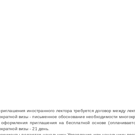
приглашения иностранного лектора требуется договор между лек
ократной визы - письменное обоснование необходимости много
 оформления приглашения на бесплатной основе (оплачиваетс
ократной визы - 21 день.
документы подаются начальнику Управления или начальнику про