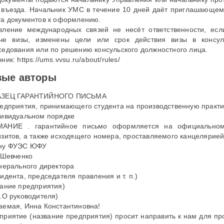
 въезда. Начальник УМС в течение 10 дней даёт приглашающем
та документов к оформлению.
вление международных связей не несёт ответственности, есл
че визы, изменены цели или срок действия визы в консул
седования или по решению консульского должностного лица.
ник: https://ums.vvsu.ru/about/rules/
вые авторы
АЗЕЦ ГАРАНТИЙНОГО ПИСЬМА
редприятия, принимающего студента на производственную практи
дивидуальном порядке
АНИЕ . гарантийное письмо оформляется на официальном 
изитов, а также исходящего номера, проставляемого канцелярие
ну ФУЭС ЮФУ
. Шевченко
енерального директора
идента, председателя правления и т. п.)
вание предприятия)
И.О руководителя)
аемая, Инна Константиновна!
приятие (название предприятия) просит направить к нам для пр