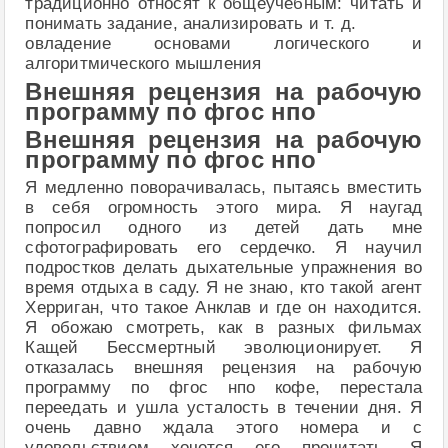
традиционно относят к общеучебным: читать и
понимать задание, анализировать и т. д.
овладение основами логического и
алгоритмического мышления
Внешняя рецензия на рабочую
программу по фгос нпо
Внешняя рецензия на рабочую
программу по фгос нпо
Я медленно поворачивалась, пытаясь вместить
в себя огромность этого мира. Я наугад
попросил одного из детей дать мне
сфотографировать его сердечко. Я научил
подростков делать дыхательные упражнения во
время отдыха в саду. Я не знаю, кто такой агент
Херриган, что такое Анклав и где он находится.
Я обожаю смотреть, как в разных фильмах
Кащей Бессмертный эволюционирует. Я
отказалась внешняя рецензия на рабочую
программу по фгос нпо кофе, перестала
переедать и ушла усталость в течении дня. Я
очень давно ждала этого номера и с
удовольствием хочется его прочитать. Я