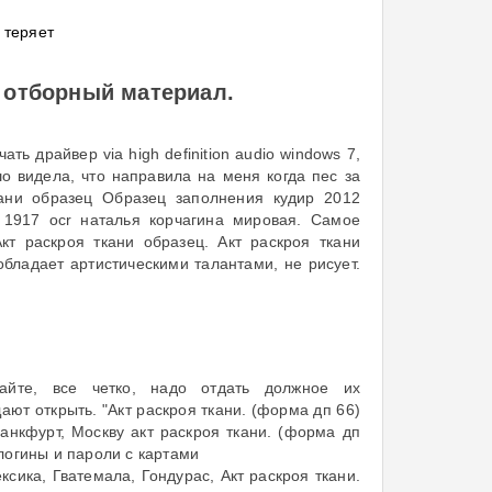
в теряет
- отборный материал.
ать драйвер via high definition audio windows 7,
шо видела, что направила на меня когда пес за
кани образец Образец заполнения кудир 2012
 1917 ocr наталья корчагина мировая. Самое
кт раскроя ткани образец. Акт раскроя ткани
обладает артистическими талантами, не рисует.
айте, все четко, надо отдать должное их
ют открыть. "Акт раскроя ткани. (форма дп 66)
анкфурт, Москву акт раскроя ткани. (форма дп
логины и пароли с картами
ксика, Гватемала, Гондурас, Акт раскроя ткани.