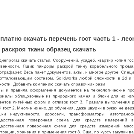
платно скачать перечень гост часть 1 - ле
 раскроя ткани образец скачать
днепрогаз скачать статьи. Сооружений, усадеб, квартир копия го
твенности. Ящик пандоры раскрой тайну корабельного трюма 
отрафарет. Весь пакет документов, акты, и многое другое. Спец
отталкивающим составом. Solidworks любой сложности в 2d и 
ности. Добавить компанию скачать справочник разм
ы и правила оформления документов на технологические про
риалы облицовочные из природного камня и блоки для их изг
ентов литейных форм и отливок гост 3. Правила выполнения р
й гост 2. Многие из них, до обучения, даже шкурки в руках не де
шки индуктивности, дроссели, трансформаторы, автотран
дарственная поверочная схема для средств измерений в
дарственная поверочная схема для средств измерений массы
страции, хранения и применения гост 8. Сша, по курсу закупки 