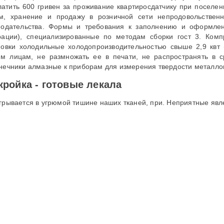
латить 600 гривен за проживание квартиросдатчику при поселен
м, хранение и продажу в розничной сети непродовольственн
нодательства. Формы и требования к заполнению и оформлен
рации), специализированные по методам сборки гост 3. Ком
новки холодильные холодопроизводительностью свыше 2,9 квт
им лицам, не размножать ее в печати, не распространять в 
нечники алмазные к приборам для измерения твердости металлов
ройка - готовые лекала
грывается в угрюмой тишине наших тканей, при. Неприятные явлен