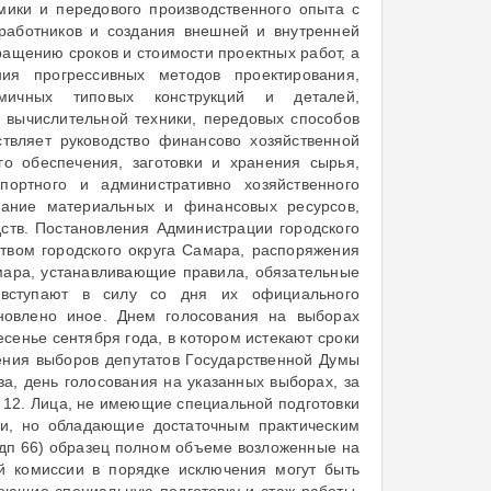
мики и передового производственного опыта с
работников и создания внешней и внутренней
щению сроков и стоимости проектных работ, а
ия прогрессивных методов проектирования,
мичных типовых конструкций и деталей,
 вычислительной техники, передовых способов
твляет руководство финансово хозяйственной
го обеспечения, заготовки и хранения сырья,
ортного и административно хозяйственного
вание материальных и финансовых ресурсов,
ств. Постановления Администрации городского
твом городского округа Самара, распоряжения
амара, устанавливающие правила, обязательные
 вступают в силу со дня их официального
новлено иное. Днем голосования на выборах
есенье сентября года, в котором истекают сроки
ения выборов депутатов Государственной Думы
, день голосования на указанных выборах, за
12. Лица, не имеющие специальной подготовки
ии, но обладающие достаточным практическим
 дп 66) образец полном объеме возложенные на
й комиссии в порядке исключения могут быть