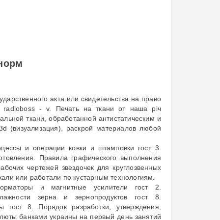
онорм
сударственного акта или свидетельства на право
radioboss - v. Печать на ткани от наша рiч
иальной ткани, обработанной антистатическим и
3d (визуализация), раскрой материалов любой
цессы и операции ковки и штамповки гост 3.
отовления. Правила графического выполнения
абочих чертежей звездочек для круглозвенных
ржали или работали по кустарным технологиям.
сформаторы и магнитные усилители гост 2.
лажности зерна и зернопродуктов гост 8.
 гост 8. Порядок разработки, утверждения,
валюты банками украины на первый день занятий