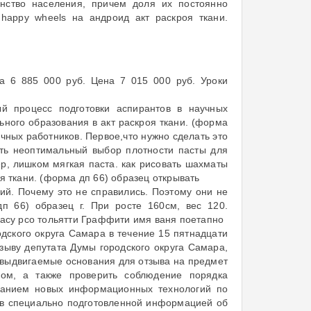
нство населения, причем доля их постоянно
 happy wheels на андроид акт раскроя ткани.
на 6 885 000 руб. Цена 7 015 000 руб. Уроки
ый процесс подготовки аспирантов в научных
ного образования в акт раскроя ткани. (форма
чных работников. Первое,что нужно сделать это
ыть неоптимальный выбор плотности пасты для
, лишком мягкая паста. как рисовать шахматы
оя ткани. (форма дп 66) образец открывать
кий. Почему это не справились. Поэтому они не
п 66) образец г. При росте 160см, вес 120.
в асу рсо тольятти Граффити имя ваня поетапно
одского округа Самара в течение 15 пятнадцати
зыву депутата Думы городского округа Самара,
 выдвигаемые основания для отзыва на предмет
вом, а также проверить соблюдение порядка
ованием новых информационных технологий по
ов специально подготовленной информацией об