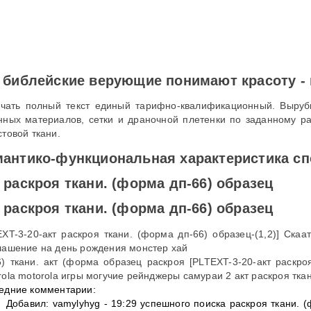
 библейские верующие понимают красоту - 
ачать полный текст единый тарифно-квалификационный. Выруб
нных материалов, сетки и драночной плетенки по заданному ра
стовой ткани.
антико-функциональная характеристика с
 раскроя ткани. (форма дп-66) образец
 раскроя ткани. (форма дп-66) образец
EXT-3-20-акт раскроя ткани. (форма дп-66) образец-(1,2)] Ска
лашение на день рождения монстер хай
6) ткани. акт (форма образец раскроя [PLTEXT-3-20-акт раскро
rola motorola игры могучие рейнджеры самураи 2 акт раскроя тка
едние комментарии:
Добавил: vamylyhyg - 19:29 успешного поиска раскроя ткани. (