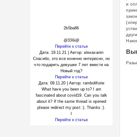
и оп
прие
зако
(опе
2b5ba86
уста
друг
@336i@
Нако
Перейти к статье
Вык
Дата:
19.11.21
|
Автор:
alexasanin
Спасибо, это все конечно интересно, но
Разы
что подарить девушке 7 лет вместе на
Новый год?
Перейти к статье
Дата:
09.11.20
|
Автор:
ramboMorie
What have you been up to? I am
fascinated about covid19. Can you talk
about it? If the same thread is opened
please redirect my post :). Thanks :).
I
Перейти к статье