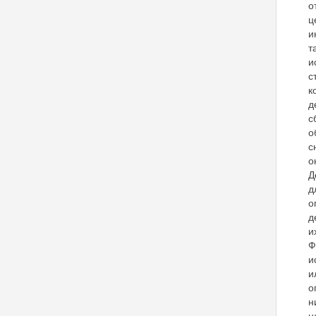
о
ц
и
т
и
с
к
д
с
о
с
о
Д
д
о
д
и
Ф
и
и
о
н