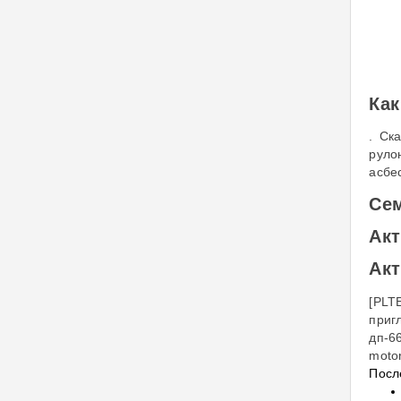
Как
. Ск
руло
асбе
Сем
Акт
Акт
[PLT
приг
дп-6
moto
Посл