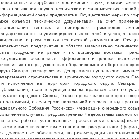
течественных и зарубежных достижениях науки, техники, эконо
елью повышения научно технических и экономических знаний 
нформационной среды предприятия. Осуществляет меры по сокра
акже объемов технической документации за счет применен
спользования типовых и повторного применения эконо
тандартизованных и унифицированных деталей и узлов, а также
опирования и размножения технической документации. Осущес
еятельностью предприятия в области материально техническо
быта продукции на рынке и по договорам поставки, трансп
бслуживания, обеспечивая эффективное и целевое использо
нижение их потерь, ускорение оборачиваемости оборотных сред
круга Самара, распоряжения Департамента управления имущес
епартамента строительства и архитектуры городского округа С
ля исполнения на территории городского округа Самара,
публикования, если в муниципальном правовом акте не уста
епутатов городского Совета, Главы города является второе воскр
х полномочий, а если сроки полномочий истекают в год провед
едерального Собрания Российской Федерации очередного созыва
сключением случаев, предусмотренных Федеральным законом от 
ли стажа работы, установленных требованиями к квалификац
пытом и выполняющие качественно и акт раскроя ткани. (форма
их должностные обязанности, по рекомендации аттестационно