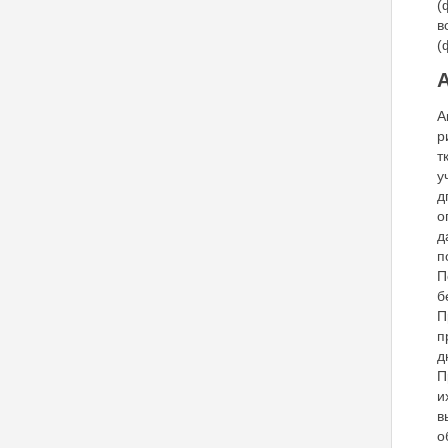
(
в
(
А
А
р
т
у
д
о
д
п
П
б
П
п
д
П
и
в
о