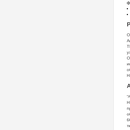
ф
Р
О
А
T
у
О
и
о
Н
А
"
Н
п
о
6
т