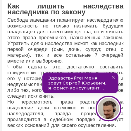
Как лишить наследства
наследника по закону
Свобода завещания гарантирует наследодателю
возможность не только назначать будущих
владельцев для своего имущества, но и лишать
этого права преемников, назначенных законом.
Утратить долю наследства может как наследник
первой очереди (сын, дочь, супруг, отец с
матерью), так и все остальные 7 очередей
вместе или выборочно.
Чтобы сделать это, достаточно составить
юридически грамотное завещание и заверить
его у нотариуса. В документе важно четко и
недвусмысленно указать желаемых преемников
либо тех, кого из списка законных претендентов
следует исключить.
Но пересмотреть права родственника на
выделение доли возможно и после смерти
наследодателя, правда процедура эта
производится в судебном порядке и требует
веских оснований для своего осуществления.