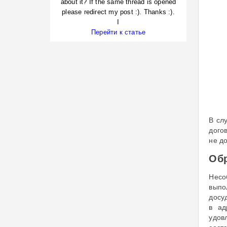
about it? If the same thread is opened
please redirect my post :). Thanks :).
I
Перейти к статье
В сл
дого
не д
Обр
Несо
выпо
досу
в ад
удов