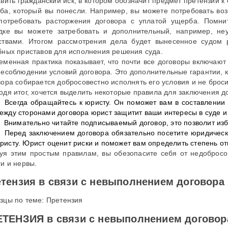
авить гражданский иск, в котором обозначит предмет претензии к
ба, который вы понесли. Например, вы можете потребовать во
потребовать расторжения договора с уплатой ущерба. Помни
дке вы можете затребовать и дополнительный, например, не
ствами. Итогом рассмотрения дела будет вынесенное судом 
бных приставов для исполнения решения суда.
еменная практика показывает, что почти все договоры включают
несоблюдении условий договора. Это дополнительные гарантии, к
вора собирается добросовестно исполнять его условия и не броси
одя итог, хочется выделить некоторые правила для заключения д
Всегда обращайтесь к юристу. Он поможет вам в составлении 
ежду сторонами договора юрист защитит ваши интересы в суде 
Внимательно читайте подписываемый договор, это позволит из
Перед заключением договора обязательно посетите юридичес
ристу. Юрист оценит риски и поможет вам определить степень от
уя этим простым правилам, вы обезопасите себя от недобросов
ги и нервы.
тензия в связи с невыполнением договора 
зцы по теме: Претензия
ТЕНЗИЯ в связи с невыполнением договора