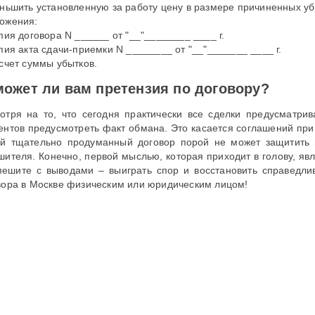
еньшить установленную за работу цену в размере причиненных у
ожения:
пия договора N ______ от "__"________ ____ г.
опия акта сдачи-приемки N ________ от "__"_______ ____ г.
асчет суммы убытков.
ожет ли вам претензия по договору?
отря на то, что сегодня практически все сделки предусматри
ентов предусмотреть факт обмана. Это касается соглашений при к
й тщательно продуманный договор порой не может защитить в
шителя. Конечно, первой мыслью, которая приходит в голову, явл
пешите с выводами – выиграть спор и восстановить справедл
вора в Москве физическим или юридическим лицом!