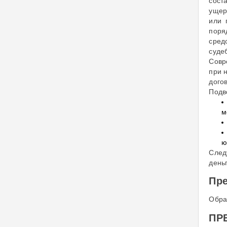
сост
ущер
или 
поря
сред
суде
Совр
при 
дого
Подв
м
ю
След
день
Пре
Обра
ПРЕ