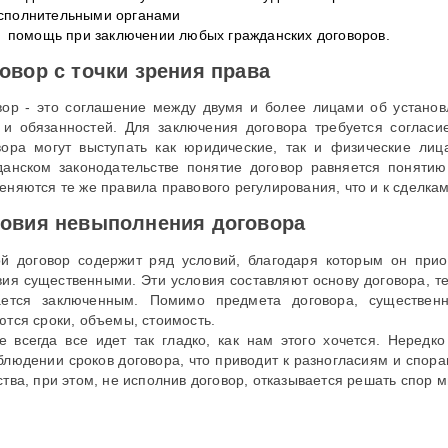
сполнительными органами
помощь при заключении любых гражданских договоров.
овор с точки зрения права
вор - это соглашение между двумя и более лицами об устано
 и обязанностей. Для заключения договора требуется соглас
вора могут выступать как юридические, так и физические ли
данском законодательстве понятие договор равняется понятию
еняются те же правила правового регулирования, что и к сделкам
овия невыполнения договора
й договор содержит ряд условий, благодаря которым он прио
вия существенными. Эти условия составляют основу договора, те
ается заключенным. Помимо предмета договора, существен
ются сроки, объемы, стоимость.
е всегда все идет так гладко, как нам этого хочется. Неред
блюдении сроков договора, что приводит к разногласиям и спор
ства, при этом, не исполнив договор, отказывается решать спор м