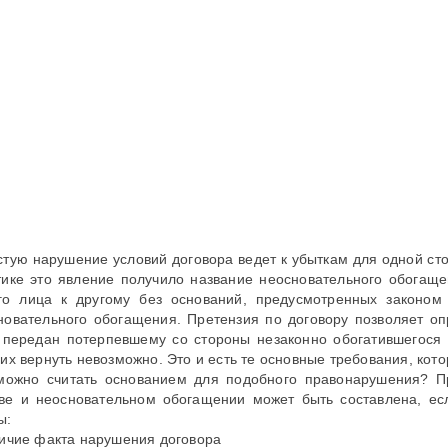
стую нарушение условий договора ведет к убыткам для одной ст
тике это явление получило название неосновательного обогаще
го лица к другому без оснований, предусмотренных законом 
новательного обогащения. Претензия по договору позволяет о
 передан потерпевшему со стороны незаконно обогатившегося л
 их вернуть невозможно. Это и есть те основные требования, кот
можно считать основанием для подобного правонарушения? П
ве и неосновательном обогащении может быть составлена, е
ы:
личие факта нарушения договора