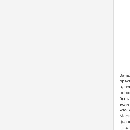
Зача
прак
одно
неос
быть
если
Что 
Моск
факт
- на