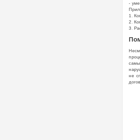
- ум
Прил
1. Ко
2. К
3. Р
Пом
Несм
проц
самы
нару
не с
дого