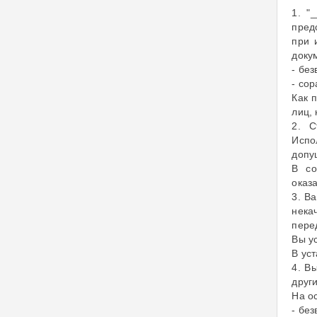
1. "
пред
при 
доку
- бе
- со
Как 
лиц,
2. С
Испо
допу
В со
оказ
3. В
нека
пере
Вы у
В ус
4. В
друг
На о
- бе