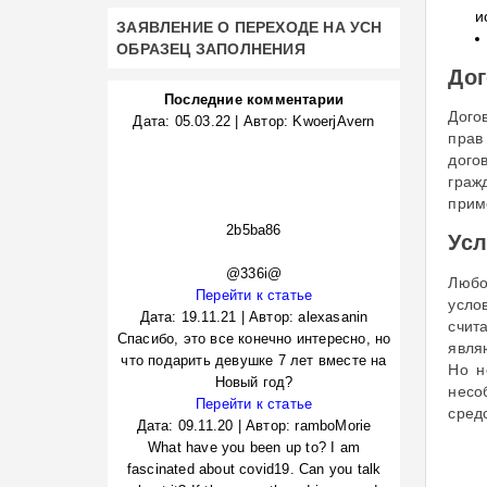
и
ЗАЯВЛЕНИЕ О ПЕРЕХОДЕ НА УСН
ОБРАЗЕЦ ЗАПОЛНЕНИЯ
Дог
Последние комментарии
Дого
Дата:
05.03.22
|
Автор:
KwoerjAvern
прав
дого
граж
прим
2b5ba86
Усл
@336i@
Любо
Перейти к статье
усло
Дата:
19.11.21
|
Автор:
alexasanin
счит
Спасибо, это все конечно интересно, но
явля
что подарить девушке 7 лет вместе на
Но н
Новый год?
несо
Перейти к статье
сред
Дата:
09.11.20
|
Автор:
ramboMorie
What have you been up to? I am
fascinated about covid19. Can you talk