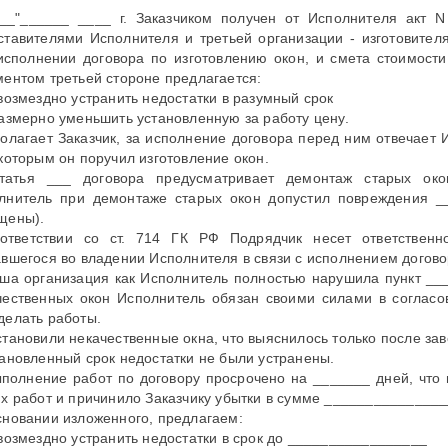
___"______ ____ г. Заказчиком получен от Исполнителя акт 
ставителями Исполнителя и третьей организации - изготовител
исполнении договора по изготовлению окон, и смета стоимости
ментом третьей стороне предлагается:
звозмездно устранить недостатки в разумный срок
размерно уменьшить установленную за работу цену.
полагает Заказчик, за исполнение договора перед ним отвечает И
 которым он поручил изготовление окон.
татья ___ договора предусматривает демонтаж старых ок
лнитель при демонтаже старых окон допустил повреждения __
щены).
ответствии со ст. 714 ГК РФ Подрядчик несет ответственно
авшегося во владении Исполнителя в связи с исполнением догово
аша организация как Исполнитель полностью нарушила пункт ___
чественных окон Исполнитель обязан своими силами в согласо
делать работы.
становили некачественные окна, что выяснилось только после за
тановленный срок недостатки не были устранены.
ыполнение работ по договору просрочено на _______ дней, что
их работ и причинило Заказчику убытки в сумме _______________
сновании изложенного, предлагаем:
звозмездно устранить недостатки в срок до _________________