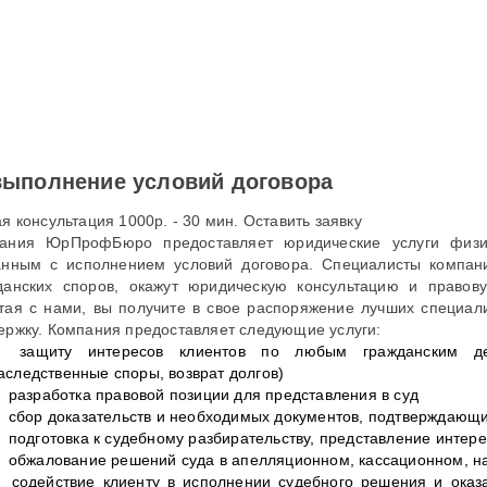
ыполнение условий договора
я консультация 1000р. - 30 мин. Оставить заявку
ания ЮрПрофБюро предоставляет юридические услуги физи
анным с исполнением условий договора. Специалисты компан
данских споров, окажут юридическую консультацию и прав
тая с нами, вы получите в свое распоряжение лучших специали
ержку. Компания предоставляет следующие услуги:
защиту интересов клиентов по любым гражданским д
аследственные споры, возврат долгов)
разработка правовой позиции для представления в суд
сбор доказательств и необходимых документов, подтверждающ
подготовка к судебному разбирательству, представление интер
обжалование решений суда в апелляционном, кассационном, н
содействие клиенту в исполнении судебного решения и оказ