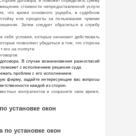
 стороне договора, и поможет определить сумму
змещение стоимости непредоставленной услуги
те, что кроме основного ущерба, в судебном
устойку или проценты за пользование чужими
решение. Затем следует обратиться в службу
 в себя условия, которые начинают действовать
оторые позволяют убедиться в том, что сторона
т его на полпути.
оговоров:
договора. В случае возникновения разногласий
и поможет с исполнением решения суда.
бежать проблем с его исполнением.
кую фирму, задайте интересующие вас вопросы
ветственности каждой из сторон.
естных контрагентов и сохраните свое время,
по установке окон
 по установке окон