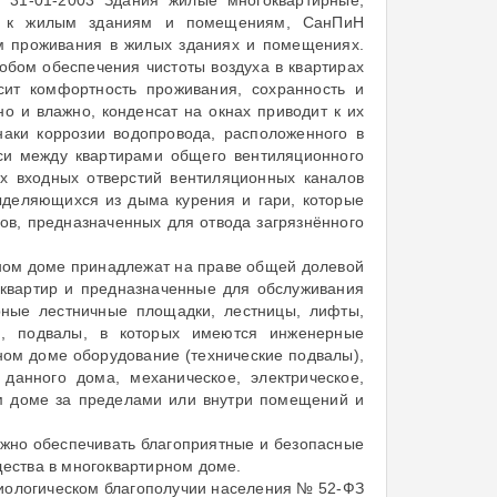
 31-01-2003 Здания жилые многоквартирные,
ния к жилым зданиям и помещениям, СанПиН
ям проживания в жилых зданиях и помещениях.
обом обеспечения чистоты воздуха в квартирах
сит комфортность проживания, сохранность и
но и влажно, конденсат на окнах приводит к их
наки коррозии водопровода, расположенного в
си между квартирами общего вентиляционного
ах входных отверстий вентиляционных каналов
ыделяющихся из дыма курения и гари, которые
в, предназначенных для отвода загрязнённого
рном доме принадлежат на праве общей долевой
квартир и предназначенные для обслуживания
ные лестничные площадки, лестницы, лифты,
и, подвалы, в которых имеются инженерные
ом доме оборудование (технические подвалы),
анного дома, механическое, электрическое,
ом доме за пределами или внутри помещений и
лжно обеспечивать благоприятные и безопасные
ества в многоквартирном доме.
емиологическом благополучии населения № 52-ФЗ