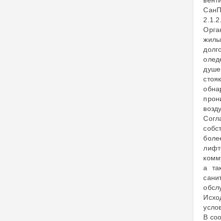
вент
СанП
2.1.
Орга
жилы
долг
олед
душе
стоя
обна
прон
возду
Согл
собс
боле
лифт
комм
а та
сани
обсл
Исхо
усло
В со