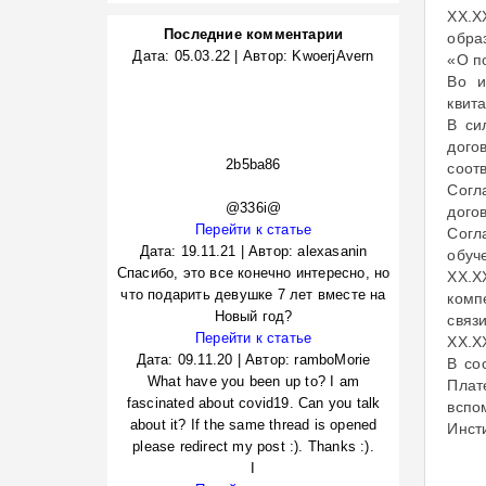
ХХ.Х
Последние комментарии
обра
Дата:
05.03.22
|
Автор:
KwoerjAvern
«О п
Во и
квита
В си
дого
2b5ba86
соот
Согл
@336i@
дого
Перейти к статье
Согл
Дата:
19.11.21
|
Автор:
alexasanin
обуч
Спасибо, это все конечно интересно, но
ХХ.Х
что подарить девушке 7 лет вместе на
комп
Новый год?
связ
Перейти к статье
ХХ.Х
Дата:
09.11.20
|
Автор:
ramboMorie
В со
What have you been up to? I am
Плат
fascinated about covid19. Can you talk
вспо
about it? If the same thread is opened
Инст
please redirect my post :). Thanks :).
I