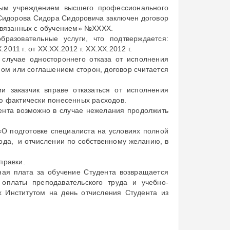
ным учреждением высшего профессионального
 Сидорова Сидора Сидоровича заключен договор
 связанных с обучением» №ХХХХ.
бразовательные услуги, что подтверждается:
2011 г. от ХХ.ХХ.2012 г. ХХ.ХХ.2012 г.
 случае одностороннего отказа от исполнения
оном или соглашением сторон, договор считается
ии заказчик вправе отказаться от исполнения
лю фактически понесенных расходов.
дента возможно в случае нежелания продолжить
«О подготовке специалиста на условиях полной
ода, и отчислении по собственному желанию, в
правки.
нная плата за обучение Студента возвращается
 оплаты преподавательского труда и учебно-
х Институтом на день отчисления Студента из