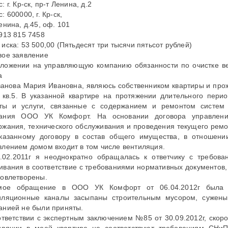
: г. Кр-ск, пр-т Ленина, д.2
: 600000, г. Кр-ск,
енина, д.45, оф. 101
 913 815 7458
иска: 53 500,00 (Пятьдесят три тысячи пятьсот рублей)
вое заявление
зложении на управляющую компанию обязанности по очистке в
а
ванова Мария Ивановна, являюсь собственником квартиры и прожив
, кв.5. В указанной квартире на протяжении длительного пери
ты и услуги, связанные с содержанием и ремонтом систем
ания ООО УК Комфорт. На основании договора управлени
ржания, технического обслуживания и проведения текущего рем
казанному договору в состав общего имущества, в отношен
влением домом входит в том числе вентиляция.
.02.2011г я неоднократно обращалась к ответчику с требова
ивания в соответствие с требованиями нормативных документов,
довлетворены.
ое обращение в ООО УК Комфорт от 06.04.2012г была со
иляционные каналы засыпаны строительным мусором, сужен
анией не были приняты.
ответствии с экспертным заключением №85 от 30.09.2012г, скор