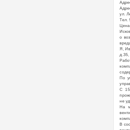
Адрес
Адрес
ул. Л
Тел.
Цена 
Иско
о во
вред
Я, И
д.35
Рабо
комп
соде
По у
упра
С 15
прож
не у
На м
вент
комп
В со