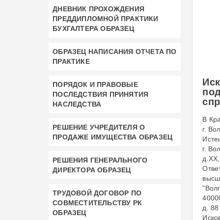
ДНЕВНИК ПРОХОЖДЕНИЯ
ПРЕДДИПЛОМНОЙ ПРАКТИКИ
БУХГАЛТЕРА ОБРАЗЕЦ
ОБРАЗЕЦ НАПИСАНИЯ ОТЧЕТА ПО
ПРАКТИКЕ
Ис
ПОРЯДОК И ПРАВОВЫЕ
по
ПОСЛЕДСТВИЯ ПРИНЯТИЯ
спр
НАСЛЕДСТВА
В Кр
РЕШЕНИЕ УЧРЕДИТЕЛЯ О
г. Во
ПРОДАЖЕ ИМУЩЕСТВА ОБРАЗЕЦ
Ист
г. Во
д.ХХ,
РЕШЕНИЯ ГЕНЕРАЛЬНОГО
Отве
ДИРЕКТОРА ОБРАЗЕЦ
высш
"Вол
ТРУДОВОЙ ДОГОВОР ПО
40000
СОВМЕСТИТЕЛЬСТВУ РК
д. 88
ОБРАЗЕЦ
Иско