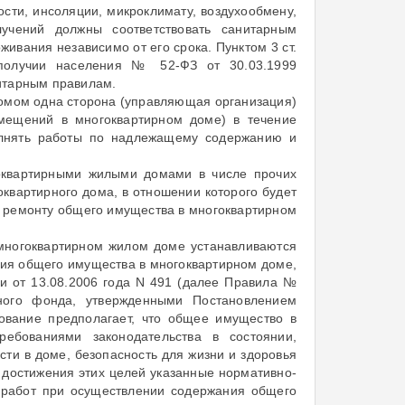
сти, инсоляции, микроклимату, воздухообмену,
учений должны соответствовать санитарным
ивания независимо от его срока. Пунктом 3 ст.
ополучии населения № 52-ФЗ от 30.03.1999
итарным правилам.
 домом одна сторона (управляющая организация)
омещений в многоквартирном доме) в течение
полнять работы по надлежащему содержанию и
гоквартирными жилыми домами в числе прочих
квартирного дома, в отношении которого будет
и ремонту общего имущества в многоквартирном
многоквартирном жилом доме устанавливаются
ия общего имущества в многоквартирном доме,
и от 13.08.2006 года N 491 (далее Правила №
ного фонда, утвержденными Постановлением
рование предполагает, что общее имущество в
ребованиями законодательства в состоянии,
ти в доме, безопасность для жизни и здоровья
 достижения этих целей указанные нормативно-
 работ при осуществлении содержания общего