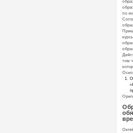
обра
обра
по и
Согл
обра
Прик
курс
обра
обра
Дейс
том 
кото
Осно
О
«
п
Ориг
Об
об
вр
Октя