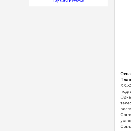
Перейти к статье
Осно
Плат
ХХ.Х
подт
Одна
теле
расп
Согл
уста
Согл