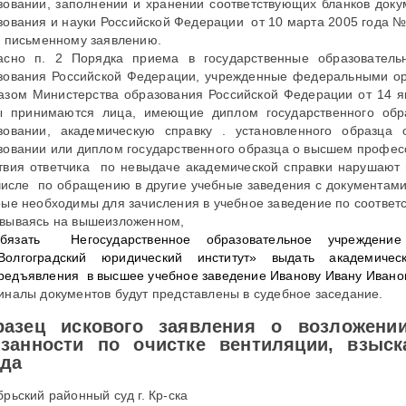
зовании, заполнении и хранении соответствующих бланков доку
зования и науки Российской Федерации от 10 марта 2005 года №
х письменному заявлению.
асно п. 2 Порядка приема в государственные образовател
зования Российской Федерации, учрежденные федеральными ор
азом Министерства образования Российской Федерации от 14 
ы принимаются лица, имеющие диплом государственного об
зовании, академическую справку . установленного образц
зовании или диплом государственного образца о высшем профес
твия ответчика по невыдаче академической справки нарушают 
числе по обращению в другие учебные заведения с документами
рые необходимы для зачисления в учебное заведение по соотве
вываясь на вышеизложенном,
бязать Негосударственное образовательное учреждение
Волгоградский юридический институт» выдать академичес
редъявления в высшее учебное заведение Иванову Ивану Ивано
иналы документов будут представлены в судебное заседание.
разец искового заявления о возложен
язанности по очистке вентиляции, взыс
еда
брьский районный суд г. Кр-ска