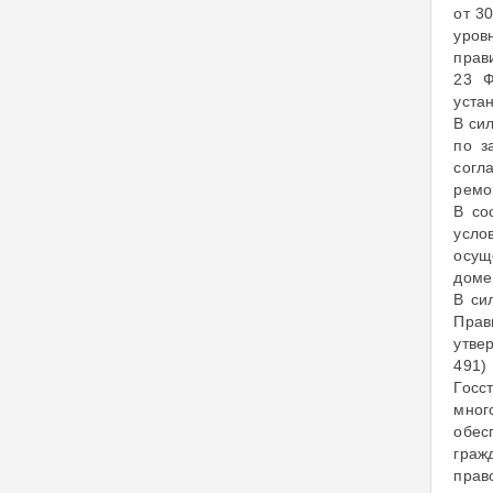
от 3
уров
прав
23 Ф
уста
В си
по з
согл
ремо
В со
усло
осущ
доме
В си
Прав
утве
491)
Госс
мног
обес
граж
прав