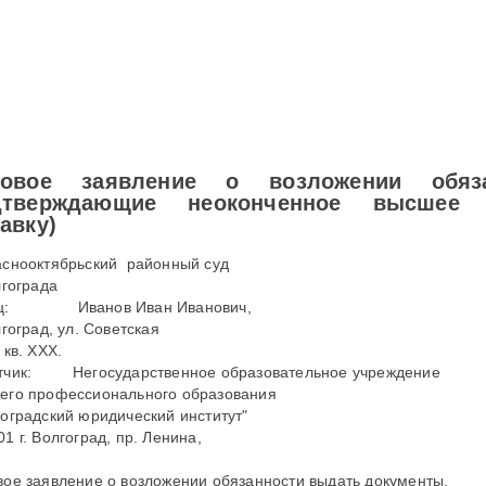
ковое заявление о возложении обяз
дтверждающие неоконченное высшее о
авку)
аснооктябрьский районный суд
лгограда
ец: Иванов Иван Иванович,
лгоград, ул. Советская
 кв. ХХХ.
тчик: Негосударственное образовательное учреждение
его профессионального образования
гоградский юридический институт"
1 г. Волгоград, пр. Ленина,
вое заявление о возложении обязанности выдать документы.