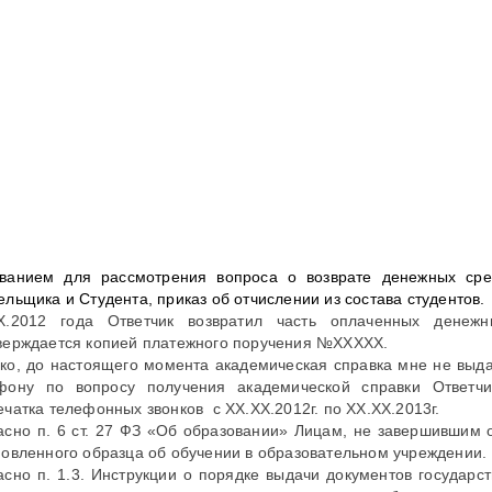
ванием для рассмотрения вопроса о возврате денежных сре
ельщика и Студента, приказ об отчислении из состава студентов.
Х.2012 года Ответчик возвратил часть оплаченных денеж
верждается копией платежного поручения №ХХХХХ.
ко, до настоящего момента академическая справка мне не выд
фону по вопросу получения академической справки Ответчи
ечатка телефонных звонков с ХХ.ХХ.2012г. по ХХ.ХХ.2013г.
асно п. 6 ст. 27 ФЗ «Об образовании» Лицам, не завершившим 
новленного образца об обучении в образовательном учреждении.
асно п. 1.3. Инструкции о порядке выдачи документов государ