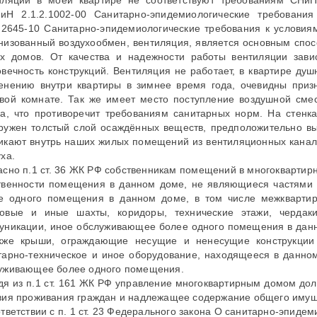
иляции в моей квартире не соответствуют требованиям СНиП
иН 2.1.2.1002-00 Санитарно-эпидемиологические требова
2.2645-10 Санитарно-эпидемиологические требования к услови
низованный воздухообмен, вентиляция, является основным спос
х домов. От качества и надежности работы вентиляции зави
овечность конструкций. Вентиляция не работает, в квартире душ
енению внутри квартиры в зимнее время года, очевидны приз
вой комнате. Так же имеет место поступление воздушной сме
ка, что противоречит требованиям санитарных норм. На стенк
ружен толстый слой осаждённых веществ, предположительно в
икают внутрь наших жилых помещений из вентиляционных канало
ха.
асно п.1 ст. 36 ЖК РФ собственникам помещений в многокварти
твенности помещения в данном доме, не являющиеся частями 
е одного помещения в данном доме, в том числе межквартир
овые и иные шахты, коридоры, технические этажи, чердак
уникации, иное обслуживающее более одного помещения в данн
кже крыши, ограждающие несущие и ненесущие конструкции д
тарно-техническое и иное оборудование, находящееся в данн
уживающее более одного помещения.
дя из п.1 ст. 161 ЖК РФ управление многоквартирным домом до
вия проживания граждан и надлежащее содержание общего имущ
ответствии с п. 1 ст. 23 Федерального закона О санитарно-эпид