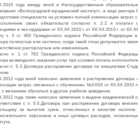
Х.2010 года между мной и Негосударственным образователь
зования «Волгоградский юридический институт», в лице ректора
одготовке специалиста на условиях полной компенсации затрат,
сполнение своих обязательств согласно п. 2.2 я оплатил о
нциями и чек-ордерами от ХХ.ХХ.2010 г. от ХХ.ХХ.2010 г. от ХХ.ХХ.
лу ч. 3 ст. 450 Гражданского кодекса Российской Федерации в
вора полностью или частично, когда такой отказ допускается зак
ветственно расторгнутым или измененным.
асно п. 1 ст. 782 Гражданского кодекса Российской Федерац
вора возмездного оказания услуг при условии оплаты исполните
асно п. 5.3 Договора расторжение договора по инициативе Сту
ение.
Х.2012 года мной написано заявление о расторжении договора 
енсации затрат, связанных с обучением» №ХХХХ от ХХ.ХХ.2010 г
и с желанием обучаться в другом учебном заведении.
Х.2012 года также написано заявление о выдаче академической с
ответствии с п. 5.5.Договора при расторжении договора внесе
ельщику за вычетом сумм, отчисленных в качестве налогов,
могательного персонала и иных целевых расходов, понесенны
итута.