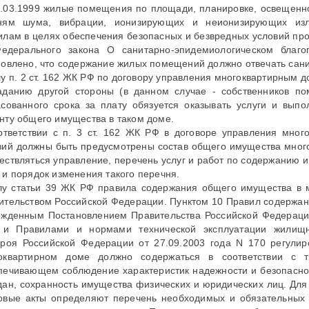
0.03.1999 жилые помещения по площади, планировке, освещенно
ням шума, вибрации, ионизирующих и неионизирующих изл
илам в целях обеспечения безопасных и безвредных условий прож
едерального закона О санитарно-эпидемиологическом благ
новлено, что содержание жилых помещений должно отвечать сан
лу п. 2 ст. 162 ЖК РФ по договору управления многоквартирным
аданию другой стороны (в данном случае - собственников п
асованного срока за плату обязуется оказывать услуги и вы
нту общего имущества в таком доме.
ответствии с п. 3 ст. 162 ЖК РФ в договоре управления мно
вий должны быть предусмотрены состав общего имущества много
ествляться управление, перечень услуг и работ по содержанию 
 и порядок изменения такого перечня.
лу статьи 39 ЖК РФ правила содержания общего имущества в 
ительством Российской Федерации. Пунктом 10 Правил содержан
ржденным Постановлением Правительства Российской Федераци
 и Правилами и нормами технической эксплуатации жилищ
троя Российской Федерации от 27.09.2003 года N 170 регули
оквартирном доме должно содержаться в соответствии с т
печивающем соблюдение характеристик надежности и безопаснос
дан, сохранность имущества физических и юридических лиц. Для
овые акты определяют перечень необходимых и обязательных