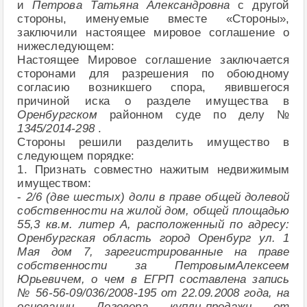
и
Петрова Татьяна Александровна
с другой
стороны, именуемые вместе «Стороны»,
заключили настоящее мировое соглашение о
нижеследующем:
Настоящее Мировое соглашение заключается
сторонами для разрешения по обоюдному
согласию возникшего спора, явившегося
причиной иска о разделе имущества в
Оренбургском
районном суде по делу №
1345/2014-298
.
Стороны решили разделить имущество в
следующем порядке:
1. Признать совместно нажитым недвижимым
имуществом:
-
2/6 (две шестых) доли в праве общей долевой
собственности на жилой дом, общей площадью
55,3 кв.м. литер А, расположенный по адресу:
Оренбургская область город Оренбург ул. 1
Мая дом 7, зарегистрированные на праве
собственности за ПетровымАлексеем
Юрьевичем, о чем в ЕГРП составлена запись
№ 56-56-09/036/2008-195 от 22.09.2008 года, на
основании Договора купли-продажи от