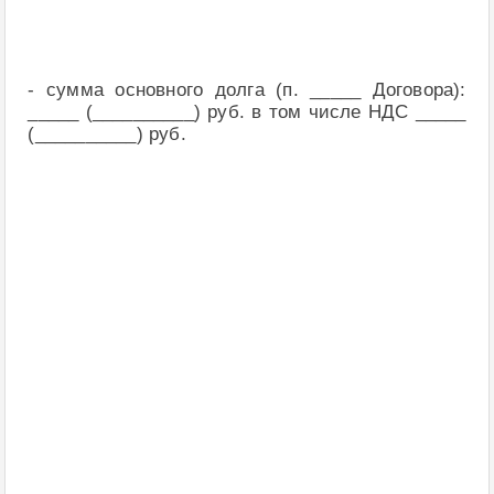
- сумма основного долга (п. _____ Договора):
_____ (__________) руб. в том числе НДС _____
(__________) руб.