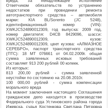
вреда, за ненадлежащее исполнение
Ответчиком обязательств по устранению
недостатков при проведении ремонта
автотранспортного средства – автомобиля
марки: KIA BL/Sorento (JC 5248),
идентификационный номер (VIN):
XWKJC524890012309, год выпуска: 2009 год,
номер двигателя: D4CB 8429096, шасси:
XWKJC524890012309, кузов:
XWKJC524890012309, цвет кузова: «АЛМАЗНОЕ
СЕРЕБРО», паспорт транспортного средства
(ПТС): 18 МТ 076661 от 04.02.2009г. общая
сумма заявленных исковых требований
составляет 913 200 рублей 00 копеек.
Из которых:
813 200,00 рублей - сумма заявленной
неустойки по состоянию на 20.08.2010г.
100 000,00 рублей - сумма компенсации
морального вреда
На момент заключения настоящего Соглашения
гражданское дело находится в производстве
Федерального суда Устиновского района города
Ижевска, судья Костенкова Светлана Петровна