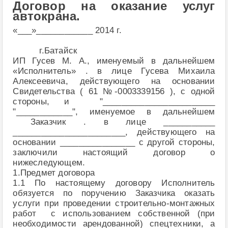
Договор на оказание услуг
автокрана.
«___»____________ 2014 г.
г.Батайск
ИП Гусев М. А., именуемый в дальнейшем
«Исполнитель» . в лице Гусева Михаила
Алексеевича, действующего на основании
Свидетельства ( 61 №-0003339156 ), с одной
стороны, и "________________________
"____________", именуемое в дальнейшем
Заказчик . в лице ___________
________________________, действующего на
основании ________________ с другой стороны,
заключили настоящий договор о
нижеследующем.
1.Предмет договора
1.1 По настоящему договору Исполнитель
обязуется по поручению Заказчика оказать
услуги при проведении строительно-монтажных
работ с использованием собственной (при
необходимости арендованной) спецтехники, а